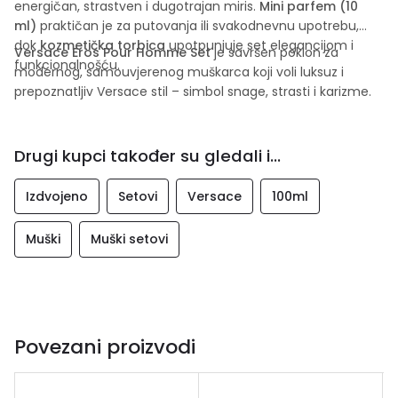
energičan, strastven i dugotrajan miris.
Mini parfem (10
ml)
praktičan je za putovanja ili svakodnevnu upotrebu,
dok
kozmetička torbica
upotpunjuje set elegancijom i
Versace Eros Pour Homme Set
je savršen poklon za
funkcionalnošću.
modernog, samouvjerenog muškarca koji voli luksuz i
prepoznatljiv Versace stil – simbol snage, strasti i karizme.
Drugi kupci također su gledali i...
Izdvojeno
Setovi
Versace
100ml
Muški
Muški setovi
Povezani proizvodi