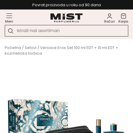
Povrat proizvoda u roku od 90 dana
Meni
Račun
Korpa
Početna
/
Setovi
/ Versace Eros Set 100 ml EDT + 10 ml EDT +
kozmeticka torbica