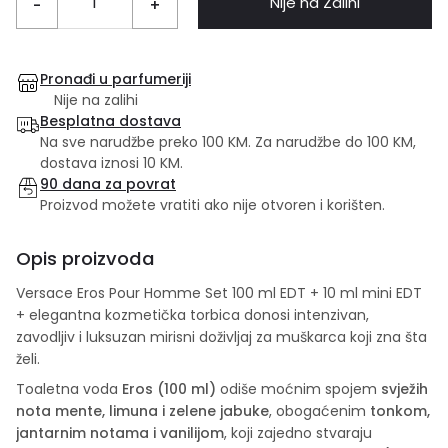
Nije na Zalihi
-
+
Pronađi u parfumeriji
Nije na zalihi
Besplatna dostava
Na sve narudžbe preko 100 KM. Za narudžbe do 100 KM,
dostava iznosi 10 KM.
90 dana za povrat
Proizvod možete vratiti ako nije otvoren i korišten.
Opis proizvoda
Versace Eros Pour Homme Set 100 ml EDT + 10 ml mini EDT
+ elegantna kozmetička torbica donosi intenzivan,
zavodljiv i luksuzan mirisni doživljaj za muškarca koji zna šta
želi.
Toaletna voda
Eros (100 ml)
odiše moćnim spojem
svježih
nota mente, limuna i zelene jabuke
, obogaćenim
tonkom,
jantarnim notama i vanilijom
, koji zajedno stvaraju