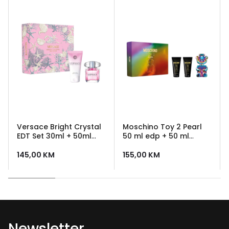
Versace Bright Crystal
Moschino Toy 2 Pearl
EDT Set 30ml + 50ml
50 ml edp + 50 ml
Body Lotion
losion + 50 ml gel za
tusiranje
145,00
KM
155,00
KM
Newsletter