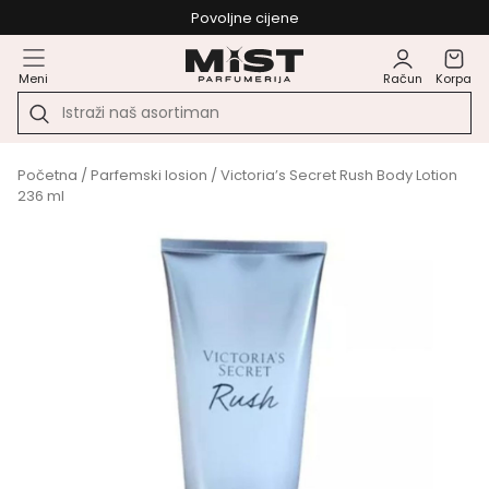
Povoljne cijene
Meni
Račun
Korpa
Početna
/
Parfemski losion
/ Victoria’s Secret Rush Body Lotion
236 ml