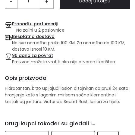
Dodaj u Korpu
-
+
Pronađi u parfumeriji
Na zalihi u 2 poslovnice
Besplatna dostava
Na sve narudžbe preko 100 KM. Za narudžbe do 100 KM,
dostava iznosi 10 KM.
90 dana za povrat
Proizvod možete vratiti ako nije otvoren i korišten.
Opis proizvoda
Hidratantan, brzo upijajući losion dizajniran da pruži 24 sata
hranjenja kože s laganim mirisom sočne klementine i
kristalnog jantara. Victoria's Secret Rush losion za tijelo.
Drugi kupci također su gledali i...