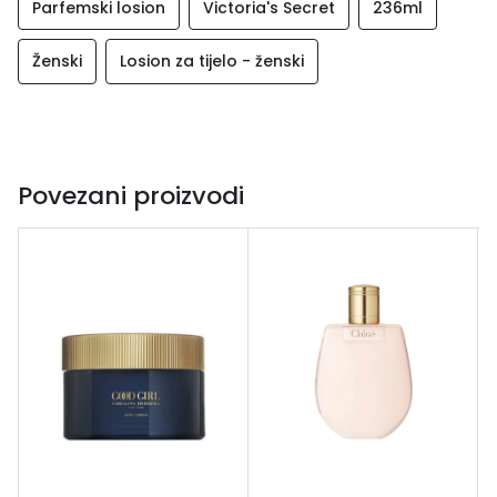
Parfemski losion
Victoria's Secret
236ml
Ženski
Losion za tijelo - ženski
Povezani proizvodi