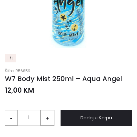
1 / 1
Šifra:
R56859
W7 Body Mist 250ml – Aqua Angel
12,00
KM
Dodaj u Korpu
-
+