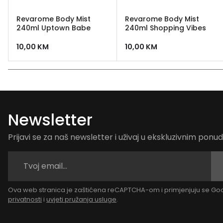
Revarome Body Mist
Revarome Body Mist
240ml Uptown Babe
240ml Shopping Vibes
10,00
KM
10,00
KM
Newsletter
Prijavi se za naš newsletter i uživaj u ekskluzivnim pon
Ova web stranica je zaštićena reCAPTCHA-om i primjenjuju se G
privatnosti
i
uvjeti pružanja usluge
.