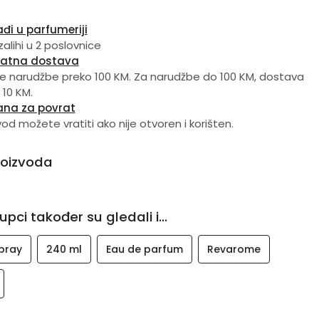
đi u parfumeriji
zalihi u 2 poslovnice
latna dostava
e narudžbe preko 100 KM. Za narudžbe do 100 KM, dostava
 10 KM.
ana za povrat
vod možete vratiti ako nije otvoren i korišten.
roizvoda
upci također su gledali i...
pray
240 ml
Eau de parfum
Revarome