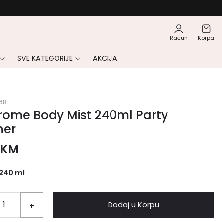
Račun
Korpa
SVE KATEGORIJE
AKCIJA
68
rome Body Mist 240ml Party
her
KM
240 ml
Dodaj u Korpu
+