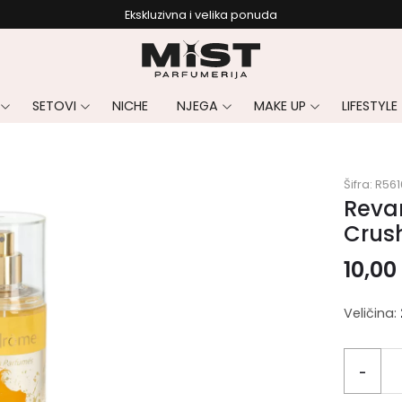
Ekskluzivna i velika ponuda
SETOVI
NICHE
NJEGA
MAKE UP
LIFESTYLE
Šifra:
R561
Reva
Crus
10,00
Veličina:
-