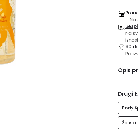
Prona
Na 
Besp
Na sv
iznosi
90 d
Proiz
Opis p
Drugi k
Body S
Ženski