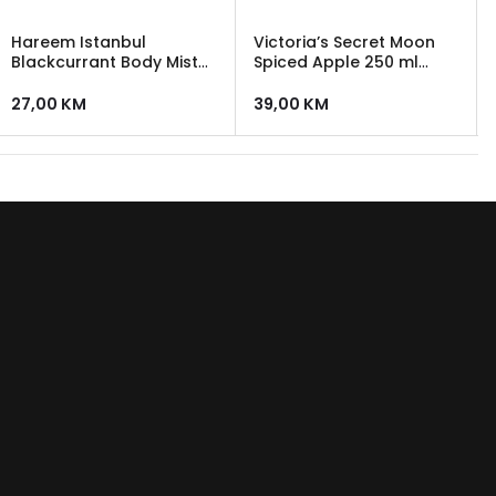
Hareem Istanbul
Victoria’s Secret Moon
Blackcurrant Body Mist
Spiced Apple 250 ml
100 ml
Body Spray
27,00
KM
39,00
KM