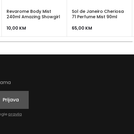
Revarome Body Mist
Sol de Janeiro Cheriosa
240ml Amazing Showgirl
71 Perfume Mist 90ml
10,00
KM
65,00
KM
udama
Prijava
oogle
pravila