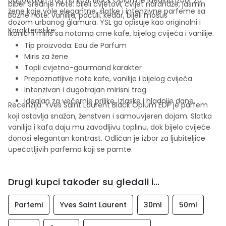
biber Srednje note: bijeli cvjetovi, cvijet narandže, jasmin
žene koje vole elegantne, slatke i intenzivne parfeme sa
Bazne note: vanilija, pačuli, kedar, bijeli mošus
dozom urbanog glamura. YSL ga opisuje kao originalni i
Karakteristike:
ikonični miris sa notama crne kafe, bijelog cvijeća i vanilije.
Tip proizvoda: Eau de Parfum
Miris za žene
Topli cvjetno-gourmand karakter
Prepoznatljive note kafe, vanilije i bijelog cvijeća
Intenzivan i dugotrajan mirisni trag
Idealan za večernje prilike, izlaske i hladnije dane
Recenzija: Yves Saint Laurent Black Opium EDP je parfem
koji ostavlja snažan, ženstven i samouvjeren dojam. Slatka
vanilija i kafa daju mu zavodljivu toplinu, dok bijelo cvijeće
donosi elegantan kontrast. Odličan je izbor za ljubiteljice
upečatljivih parfema koji se pamte.
Drugi kupci također su gledali i...
Parfemi
Yves Saint Laurent
30ml
50ml