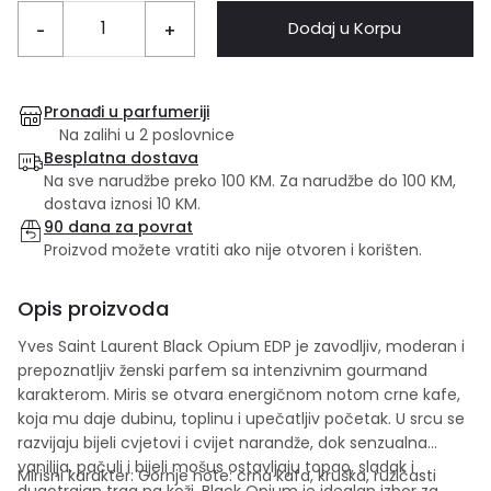
Dodaj u Korpu
-
+
Pronađi u parfumeriji
Na zalihi u 2 poslovnice
Besplatna dostava
Na sve narudžbe preko 100 KM. Za narudžbe do 100 KM,
dostava iznosi 10 KM.
90 dana za povrat
Proizvod možete vratiti ako nije otvoren i korišten.
Opis proizvoda
Yves Saint Laurent Black Opium EDP je zavodljiv, moderan i
prepoznatljiv ženski parfem sa intenzivnim gourmand
karakterom. Miris se otvara energičnom notom crne kafe,
koja mu daje dubinu, toplinu i upečatljiv početak. U srcu se
razvijaju bijeli cvjetovi i cvijet narandže, dok senzualna
vanilija, pačuli i bijeli mošus ostavljaju topao, sladak i
Mirisni karakter: Gornje note: crna kafa, kruška, ružičasti
dugotrajan trag na koži. Black Opium je idealan izbor za