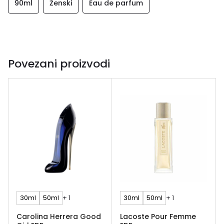
90ml
Ženski
Eau de parfum
Povezani proizvodi
30ml
50ml
+ 1
30ml
50ml
+ 1
Carolina Herrera Good
Lacoste Pour Femme