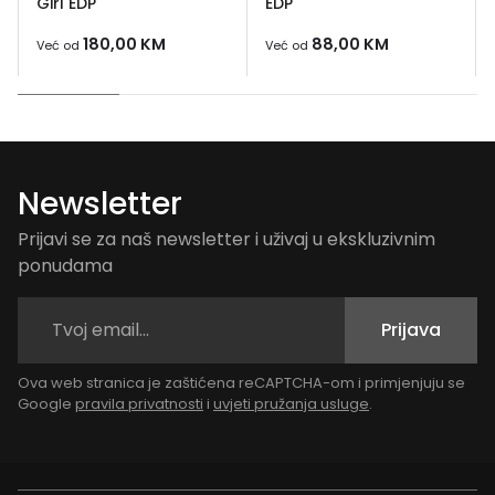
Girl EDP
EDP
180,00
KM
88,00
KM
Već od
Već od
Newsletter
Prijavi se za naš newsletter i uživaj u ekskluzivnim
ponudama
Prijava
Ova web stranica je zaštićena reCAPTCHA-om i primjenjuju se
Google
pravila privatnosti
i
uvjeti pružanja usluge
.