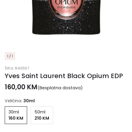
1 / 1
Šifra:
R40557
Yves Saint Laurent Black Opium EDP
160,00
KM
(Besplatna dostava)
Veličina:
30ml
30ml
50ml
160 KM
210 KM