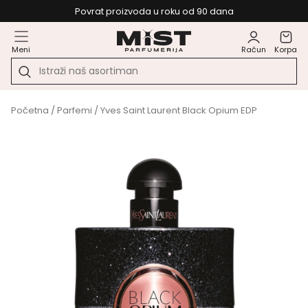
Povrat proizvoda u roku od 90 dana
Meni
Račun
Korpa
Početna
/
Parfemi
/ Yves Saint Laurent Black Opium EDP