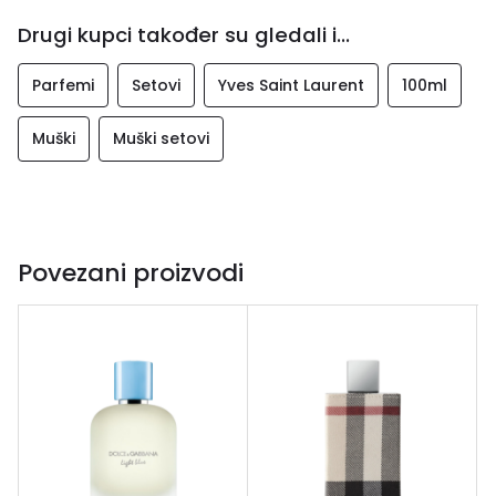
Drugi kupci također su gledali i...
Parfemi
Setovi
Yves Saint Laurent
100ml
Muški
Muški setovi
Povezani proizvodi