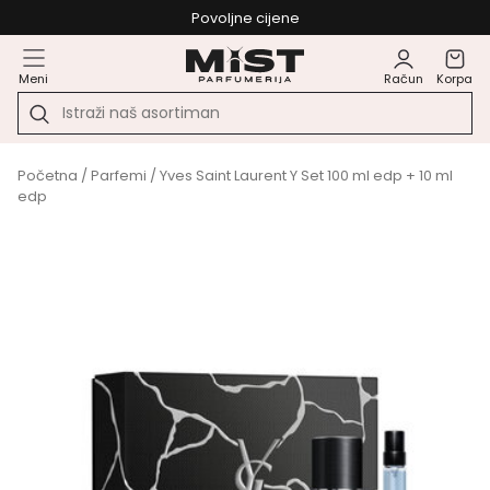
Povoljne cijene
Meni
Račun
Korpa
Početna
/
Parfemi
/ Yves Saint Laurent Y Set 100 ml edp + 10 ml
edp