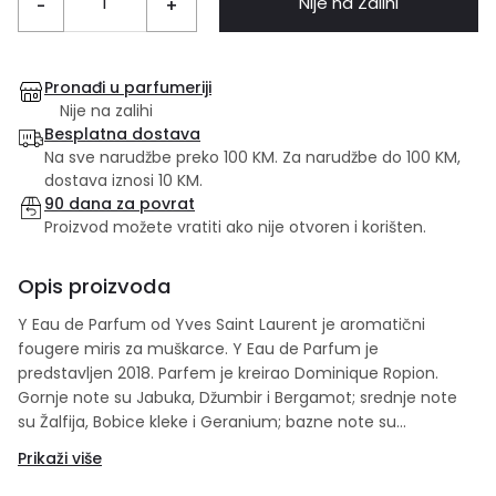
Nije na Zalihi
-
+
Pronađi u parfumeriji
Nije na zalihi
Besplatna dostava
Na sve narudžbe preko 100 KM. Za narudžbe do 100 KM,
dostava iznosi 10 KM.
90 dana za povrat
Proizvod možete vratiti ako nije otvoren i korišten.
Opis proizvoda
Y Eau de Parfum od Yves Saint Laurent je aromatični
fougere miris za muškarce. Y Eau de Parfum je
predstavljen 2018. Parfem je kreirao Dominique Ropion.
Gornje note su Jabuka, Džumbir i Bergamot; srednje note
su Žalfija, Bobice kleke i Geranium; bazne note su
Amberwood, Mahune Tonke, Kedar, vetiver i Olibanum.
Prikaži više