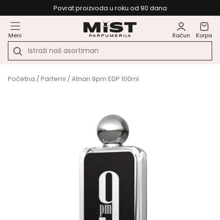
Povrat proizvoda u roku od 90 dana
Meni
Račun
Korpa
Početna
/
Parfemi
/ Afnan 9pm EDP 100ml