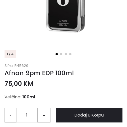
1 / 4
Šifra:
R45629
Afnan 9pm EDP 100ml
75,00
KM
Veličina:
100ml
Dodaj u Korpu
-
+