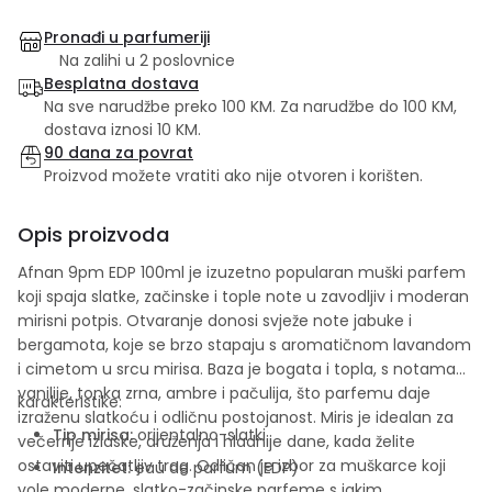
Pronađi u parfumeriji
Na zalihi u 2 poslovnice
Besplatna dostava
Na sve narudžbe preko 100 KM. Za narudžbe do 100 KM,
dostava iznosi 10 KM.
90 dana za povrat
Proizvod možete vratiti ako nije otvoren i korišten.
Opis proizvoda
Afnan 9pm EDP 100ml je izuzetno popularan muški parfem
koji spaja slatke, začinske i tople note u zavodljiv i moderan
mirisni potpis. Otvaranje donosi svježe note jabuke i
bergamota, koje se brzo stapaju s aromatičnom lavandom
i cimetom u srcu mirisa. Baza je bogata i topla, s notama
vanilije, tonka zrna, ambre i pačulija, što parfemu daje
karakteristike:
izraženu slatkoću i odličnu postojanost. Miris je idealan za
Tip mirisa:
orijentalno-slatki
večernje izlaske, druženja i hladnije dane, kada želite
ostaviti upečatljiv trag. Odličan je izbor za muškarce koji
Intenzitet:
eau de parfum (EDP)
vole moderne, slatko-začinske parfeme s jakim