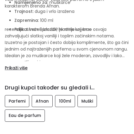
Namijenjeno za:
muškarce
karakterom brenda
Afnan
.
Trajnost:
duga i vrlo izražena
Zapremina:
100 ml
recenzija: Afnan 9pm EDP je miris koji brzo osvaja
Prilika:
večer, izlazak, hladnije vrijeme
zahvaljujući slatkoj vaniliji i toplim začinskim notama.
Izuzetno je postojan i često dobija komplimente, što ga čini
jednim od najtraženijih parfema u svom cjenovnom rangu.
Idealan je za muškarce koji žele moderan, zavodljiv i lako
prepoznatljiv miris.
Prikaži više
Drugi kupci također su gledali i...
Parfemi
Afnan
100ml
Muški
Eau de parfum