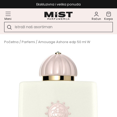
Ekskluzivna i velika ponuda
Meni
Račun
Korpa
Početna
/
Parfemi
/ Amouage Ashore edp 50 ml W