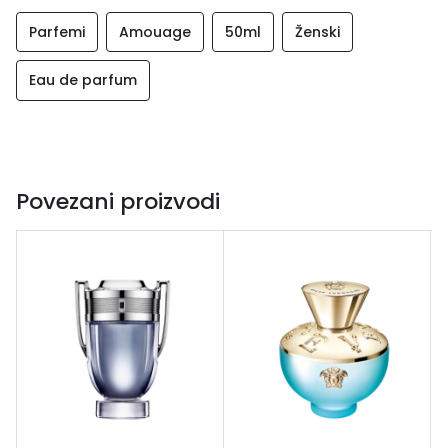
Parfemi
Amouage
50ml
Ženski
Eau de parfum
Povezani proizvodi