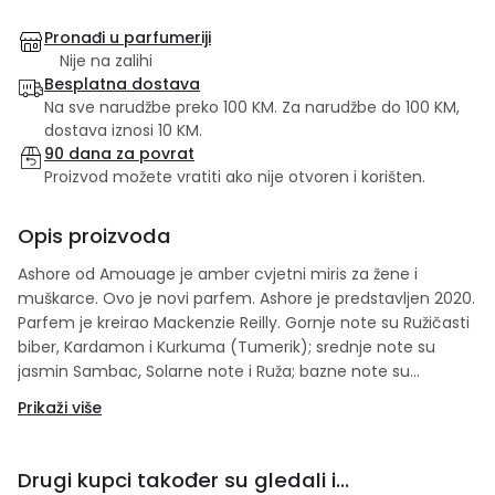
Pronađi u parfumeriji
Nije na zalihi
Besplatna dostava
Na sve narudžbe preko 100 KM. Za narudžbe do 100 KM,
dostava iznosi 10 KM.
90 dana za povrat
Proizvod možete vratiti ako nije otvoren i korišten.
Opis proizvoda
Ashore od Amouage je amber cvjetni miris za žene i
muškarce. Ovo je novi parfem. Ashore je predstavljen 2020.
Parfem je kreirao Mackenzie Reilly. Gornje note su Ružičasti
biber, Kardamon i Kurkuma (Tumerik); srednje note su
jasmin Sambac, Solarne note i Ruža; bazne note su
Ambergris, Sandalovo drvo i Olibanum.
Prikaži više
Drugi kupci također su gledali i...