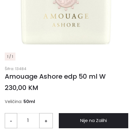
1 / 1
Šifra:
13484
Amouage Ashore edp 50 ml W
230,00
KM
Veličina:
50ml
Nije na Zalihi
-
+