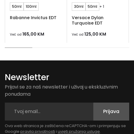
50ml
100ml
30ml
50ml
+ 1
Rabanne Invictus EDT
Versace Dylan
Turquoise EDT
165,00
KM
125,00
KM
Već od
Već od
Newsletter
Prijavi se za naš newsletter i uživaj u ekskluzivnim
ponudama
Prijava
Ova web stranica je zaštićena reCAPTCHA-om i primjenjuju se
Google
pravila privatnosti
i
uvjeti pružanja usluge
.