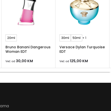
20ml
30ml
50ml
+ 1
Bruno Banani Dangerous
Versace Dylan Turquoise
Woman EDT
EDT
30,00
KM
125,00
KM
Već od
Već od
udama