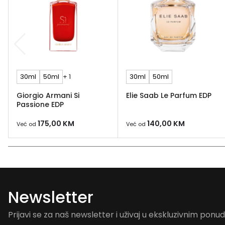
30ml
50ml
+ 1
30ml
50ml
Giorgio Armani Si
Elie Saab Le Parfum EDP
Passione EDP
175,00
KM
140,00
KM
Već od
Već od
Newsletter
Prijavi se za naš newsletter i uživaj u ekskluzivnim pon