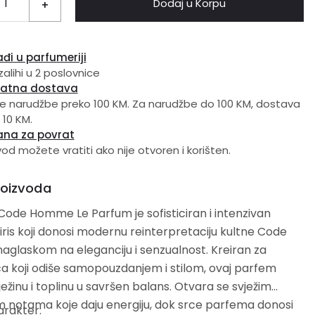
Dodaj u Korpu
+
đi u parfumeriji
zalihi u 2 poslovnice
latna dostava
e narudžbe preko 100 KM. Za narudžbe do 100 KM, dostava
 10 KM.
ana za povrat
vod možete vratiti ako nije otvoren i korišten.
roizvoda
ode Homme Le Parfum je sofisticiran i intenzivan
ris koji donosi modernu reinterpretaciju kultne Code
a naglaskom na eleganciju i senzualnost. Kreiran za
a koji odiše samopouzdanjem i stilom, ovaj parfem
ježinu i toplinu u savršen balans. Otvara se svježim
m notama koje daju energiju, dok srce parfema donosi
karakter: