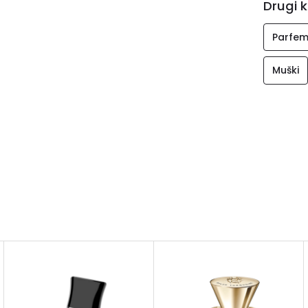
Drugi k
Parfem
Muški