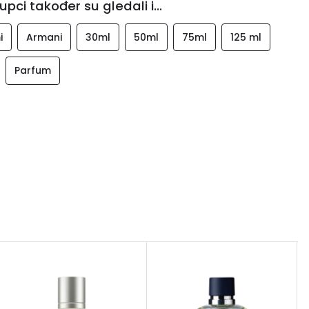
upci također su gledali i...
i
Armani
30ml
50ml
75ml
125 ml
Parfum