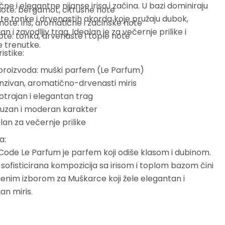
ne i elegantne nijanse irisa i začina. U bazi dominiraju
ote: bergamot, citrusne note
te tonke i drvenastih akorda koje pružaju dubok,
note: iris, aromatične i začinske note
n i zavodljiv trag. Idealan je za večernje prilike i
te: tonka, drvenaste i tople note
 trenutke.
istike:
proizvoda: muški parfem (Le Parfum)
nzivan, aromatično-drvenasti miris
trajan i elegantan trag
suzan i moderan karakter
lan za večernje prilike
a:
ode Le Parfum je parfem koji odiše klasom i dubinom.
sofisticirana kompozicija sa irisom i toplom bazom čini
enim izborom za Muškarce koji žele elegantan i
an miris.