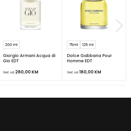
200 ml
75ml
125 ml
Giorgio Armani Acqua di
Dolce Gabbana Pour
Gio EDT
Homme EDT
280,00
KM
180,00
KM
Već od
Već od