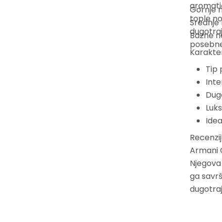
aromatič
Gornje n
tople no
Srednje 
dugotraja
Bazne no
posebne
Karakter
Tip 
Inte
Dugo
Luk
Idea
Recenzij
Armani C
Njegova 
ga savrš
dugotraj