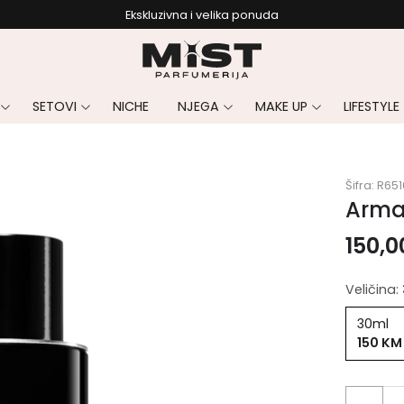
Ekskluzivna i velika ponuda
SETOVI
NICHE
NJEGA
MAKE UP
LIFESTYLE
Šifra:
R651
Arma
150,
Veličina:
30ml
150 KM