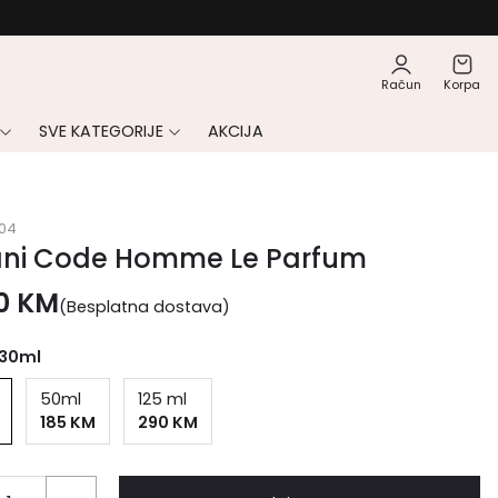
Račun
Korpa
SVE KATEGORIJE
AKCIJA
04
ni Code Homme Le Parfum
00
KM
(Besplatna dostava)
30ml
50ml
125 ml
185 KM
290 KM