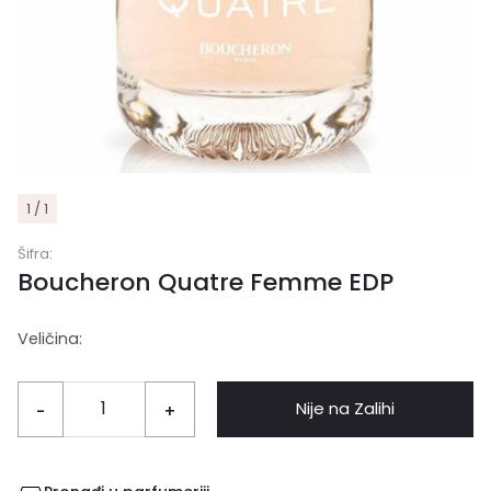
1 / 1
Šifra:
Boucheron Quatre Femme EDP
Veličina:
Nije na Zalihi
-
+