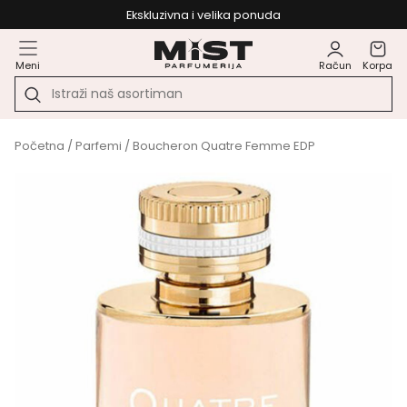
Ekskluzivna i velika ponuda
Meni
Račun
Korpa
Početna
/
Parfemi
/ Boucheron Quatre Femme EDP