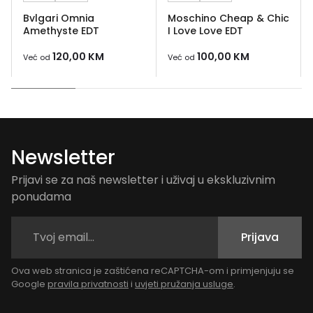
Bvlgari Omnia
Moschino Cheap & Chic
Amethyste EDT
I Love Love EDT
120,00
KM
100,00
KM
Već od
Već od
Newsletter
Prijavi se za naš newsletter i uživaj u ekskluzivnim
ponudama
Prijava
Ova web stranica je zaštićena reCAPTCHA-om i primjenjuju se
Google
pravila privatnosti
i
uvjeti pružanja usluge
.