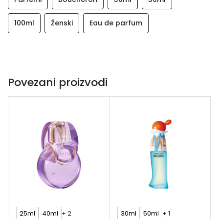
100ml
Ženski
Eau de parfum
Povezani proizvodi
25ml
40ml
+ 2
30ml
50ml
+ 1