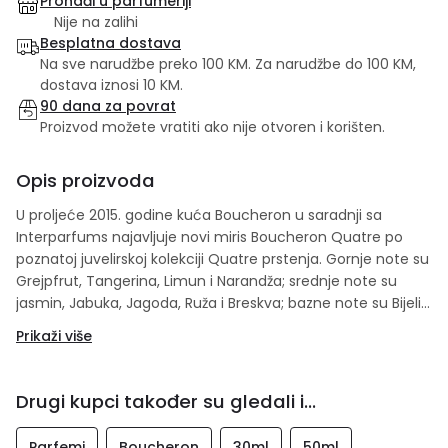
Pronađi u parfumeriji
Nije na zalihi
Besplatna dostava
Na sve narudžbe preko 100 KM. Za narudžbe do 100 KM,
dostava iznosi 10 KM.
90 dana za povrat
Proizvod možete vratiti ako nije otvoren i korišten.
Opis proizvoda
U proljeće 2015. godine kuća Boucheron u saradnji sa
Interparfums najavljuje novi miris Boucheron Quatre po
poznatoj juvelirskoj kolekciji Quatre prstenja. Gornje note su
Grejpfrut, Tangerina, Limun i Narandža; srednje note su
jasmin, Jabuka, Jagoda, Ruža i Breskva; bazne note su Bijeli
mošus, Cashmeran, Kedar, Vanilija i Karamela.
Prikaži više
Drugi kupci također su gledali i...
Parfemi
Boucheron
30ml
50ml