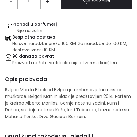
Nije na Zalihi
-
+
Pronađi u parfumeriji
Nije na zalihi
Besplatna dostava
Na sve narudžbe preko 100 KM. Za narudžbe do 100 KM,
dostava iznosi 10 KM.
90 dana za povrat
Proizvod možete vratiti ako nije otvoren i korišten.
Opis proizvoda
Bvlgari Man In Black od Bvlgari je amber cvjetni miris za
muškarce. Bvlgari Man In Black je predstavljen 2014. Parfem
je kreirao Alberto Morillas. Gornje note su Začini, Rum i
Duhan; srednje note su Koža, Iris i Tuberoza; bazne note su
Mahune Tonke, Drvo Guaiac i Benzoin.
Drugi kupci također su gledali i...