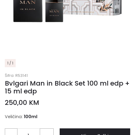
1 / 1
Šifra:
R53141
Bvlgari Man in Black Set 100 ml edp +
15 ml edp
250,00
KM
Veličina:
100ml