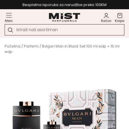
Besplatna isporuka za narudžbe preko 100KM
Meni
Račun
Korpa
Početna
/
Parfemi
/ Bvlgari Man in Black Set 100 ml edp + 15 ml
edp