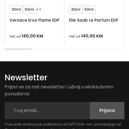
30ml
50ml
+ 1
30ml
50ml
Versace Eros Flame EDP
Elie Saab Le Parfum EDP
140,00
KM
140,00
KM
Već od
Već od
Newsletter
Prijavi se za naš newsletter i uživaj u ekskluzivnim
ponudama
Prijava
Ova web stranica je zaštićena reCAPTCHA-om i primjenjuju se