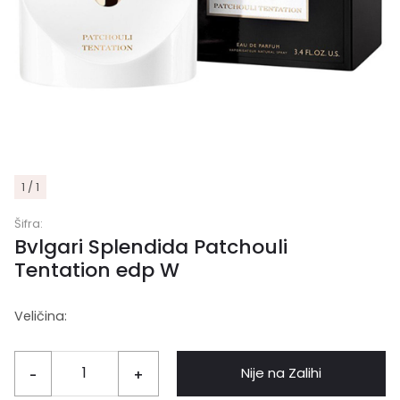
1 / 1
Šifra:
Bvlgari Splendida Patchouli
Tentation edp W
Veličina:
Nije na Zalihi
-
+