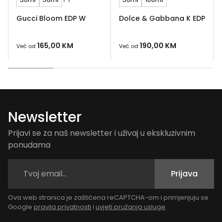
Gucci Bloom EDP W
Dolce & Gabbana K EDP
165,00
KM
190,00
KM
Već od
Već od
Newsletter
Prijavi se za naš newsletter i uživaj u ekskluzivnim
ponudama
Prijava
Ova web stranica je zaštićena reCAPTCHA-om i primjenjuju se
Google
pravila privatnosti
i
uvjeti pružanja usluge
.