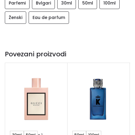
Parfemi
Bvlgari
30ml
50ml
100ml
Ženski
Eau de parfum
Povezani proizvodi
30ml
50ml
+ 1
50ml
100ml