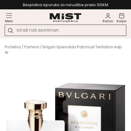
Besplatna isporuka za narudžbe preko 100KM
Meni
Račun
Korpa
Početna
/
Parfemi
/ Bvlgari Splendida Patchouli Tentation edp
W