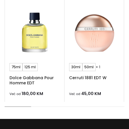
75ml
125 ml
30ml
50ml
+ 1
Dolce Gabbana Pour
Cerruti 1881 EDT W
Homme EDT
180,00
KM
45,00
KM
Već od
Već od