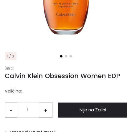
1 / 3
Šifra:
Calvin Klein Obsession Women EDP
Veličina:
Nije na Zalihi
-
+