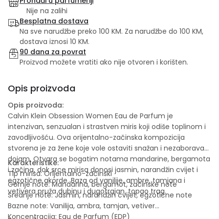
Pronađi u parfumeriji
Nije na zalihi
Besplatna dostava
Na sve narudžbe preko 100 KM. Za narudžbe do 100 KM,
dostava iznosi 10 KM.
90 dana za povrat
Proizvod možete vratiti ako nije otvoren i korišten.
Opis proizvoda
Opis proizvoda:
Calvin Klein Obsession Women Eau de Parfum je
intenzivan, senzualan i strastven miris koji odiše toplinom i
zavodljivošću. Ova orijentalno-začinska kompozicija
stvorena je za žene koje vole ostaviti snažan i nezaboravan
dojam. Otvara se bogatim notama mandarine, bergamota
Karakteristike:
i začina, dok srce mirisa donosi jasmin, narandžin cvijet i
Tip mirisa: Orijentalno-začinski
egzotične akorde. Baza od vanilije, ambre, tamjana i
Gornje note: Mandarina, bergamot, začinske note
vetivera pruža dubinu i dugotrajan, topao trag.
Srednje note: Jasmin, narandžin cvijet, egzotične note
Bazne note: Vanilija, ambra, tamjan, vetiver
Koncentracija: Eau de Parfum (EDP)