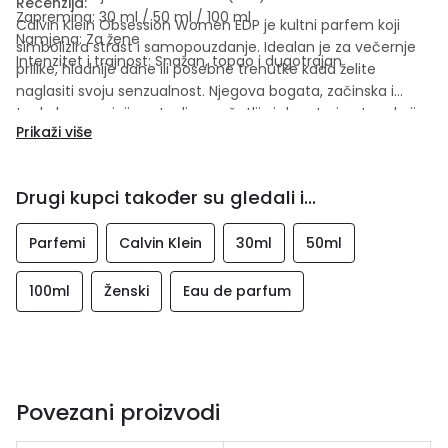
Recenzija:
Zapremina: 30 ml / 50 ml / 100 ml
Calvin Klein Obsession Women EDP je kultni parfem koji
Namjena: Za žene
simbolizira strast i samopouzdanje. Idealan je za večernje
Intenzitet i trajnost: Snažan, topao i dugotrajan
prilike, hladnije dane ili posebne trenutke kada želite
naglasiti svoju senzualnost. Njegova bogata, začinska i
topla kompozicija ostavlja upečatljiv i dugotrajan trag koji
Prikaži više
se pamti.
Drugi kupci također su gledali i...
Parfemi
Calvin Klein
30ml
50ml
100ml
Ženski
Eau de parfum
Povezani proizvodi