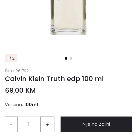
1 / 2
Šifra:
R61792
Calvin Klein Truth edp 100 ml
69,00
KM
Veličina:
100ml
Nije na Zalihi
-
+