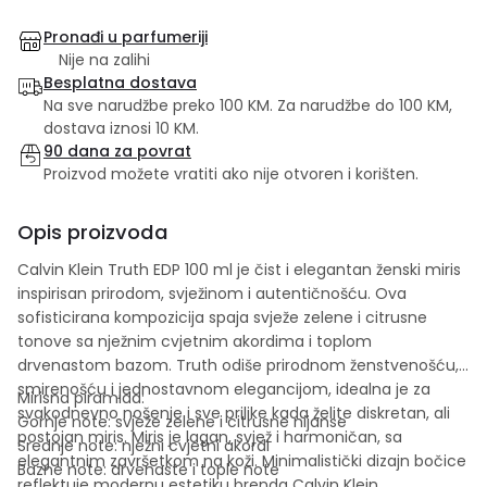
Pronađi u parfumeriji
Nije na zalihi
Besplatna dostava
Na sve narudžbe preko 100 KM. Za narudžbe do 100 KM,
dostava iznosi 10 KM.
90 dana za povrat
Proizvod možete vratiti ako nije otvoren i korišten.
Opis proizvoda
Calvin Klein Truth EDP 100 ml je čist i elegantan ženski miris
inspirisan prirodom, svježinom i autentičnošću. Ova
sofisticirana kompozicija spaja svježe zelene i citrusne
tonove sa nježnim cvjetnim akordima i toplom
drvenastom bazom. Truth odiše prirodnom ženstvenošću,
smirenošću i jednostavnom elegancijom, idealna je za
Mirisna piramida:
svakodnevno nošenje i sve prilike kada želite diskretan, ali
Gornje note: svježe zelene i citrusne nijanse
postojan miris. Miris je lagan, svjež i harmoničan, sa
Srednje note: nježni cvjetni akordi
elegantnim završetkom na koži. Minimalistički dizajn bočice
Bazne note: drvenaste i tople note
reflektuje modernu estetiku brenda
Calvin Klein
.