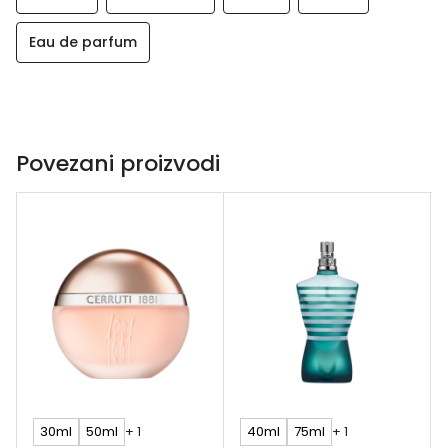
Eau de parfum
Povezani proizvodi
30ml
50ml
+ 1
40ml
75ml
+ 1