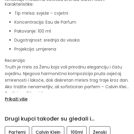
Karakteristike:
Tip mirisa: svježe – cvjetni
Koncentracija: Eau de Parfum
Pakovanje: 100 ml
Dugotrajnost: srednja do visoka
Projekcija: umjerena
Recenzija:
Truth je miris za Ženu koja voli prirodnu eleganciju i čistu
svježinu. Njegova harmonična kompozicija pruža osjećaj
smirenosti i lakoće, dok diskretan mirisni trag traje kroz dan.
Ako tražite nenametljiv, ali sofisticiran parfem – Calvin Klein
Truth je odličan izbor.
Prikaži više
Drugi kupci također su gledali i...
Parfemi
Calvin Klein
100ml
Ženski