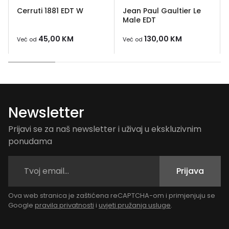
Cerruti 1881 EDT W
Jean Paul Gaultier Le
Male EDT
45,00
KM
130,00
KM
Već od
Već od
Newsletter
Prijavi se za naš newsletter i uživaj u ekskluzivnim
ponudama
Prijava
Ova web stranica je zaštićena reCAPTCHA-om i primjenjuju se
Google
pravila privatnosti
i
uvjeti pružanja usluge
.