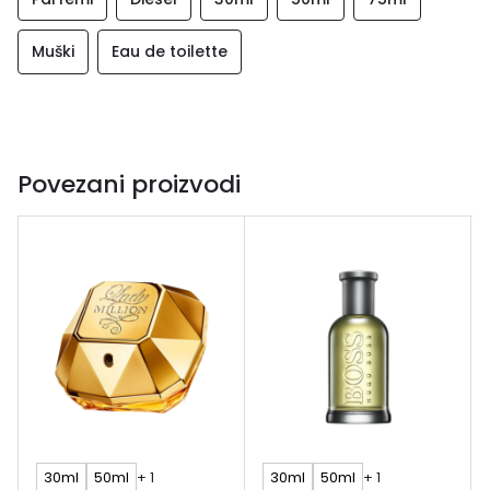
Muški
Eau de toilette
Povezani proizvodi
30ml
50ml
+ 1
30ml
50ml
+ 1