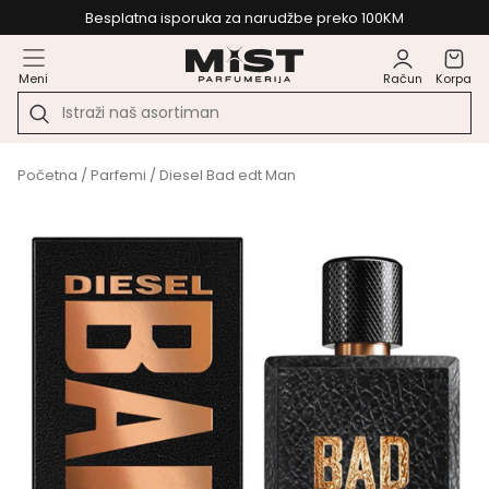
Besplatna isporuka za narudžbe preko 100KM
Meni
Račun
Korpa
Početna
/
Parfemi
/ Diesel Bad edt Man