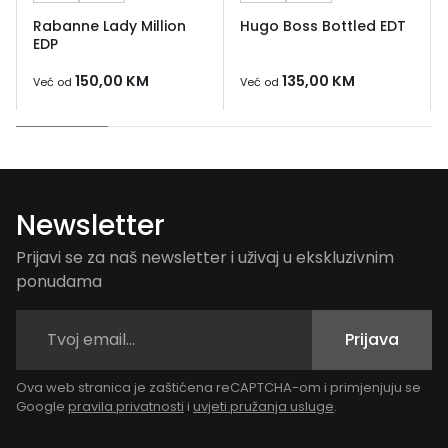
Rabanne Lady Million
Hugo Boss Bottled EDT
EDP
150,00
KM
135,00
KM
Već od
Već od
Newsletter
Prijavi se za naš newsletter i uživaj u ekskluzivnim
ponudama
Prijava
Ova web stranica je zaštićena reCAPTCHA-om i primjenjuju se
Google
pravila privatnosti
i
uvjeti pružanja usluge
.