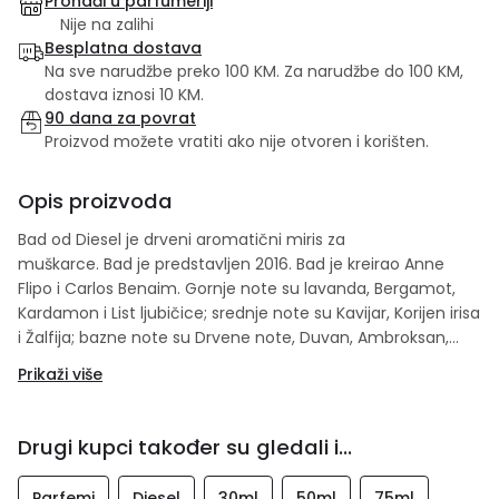
Pronađi u parfumeriji
Nije na zalihi
Besplatna dostava
Na sve narudžbe preko 100 KM. Za narudžbe do 100 KM,
dostava iznosi 10 KM.
90 dana za povrat
Proizvod možete vratiti ako nije otvoren i korišten.
Opis proizvoda
Bad od Diesel je drveni aromatični miris za
muškarce. Bad je predstavljen 2016. Bad je kreirao Anne
Flipo i Carlos Benaim. Gornje note su lavanda, Bergamot,
Kardamon i List ljubičice; srednje note su Kavijar, Korijen irisa
i Žalfija; bazne note su Drvene note, Duvan, Ambroksan,
Mahune Tonke i pačuli.
Prikaži više
Drugi kupci također su gledali i...
Parfemi
Diesel
30ml
50ml
75ml