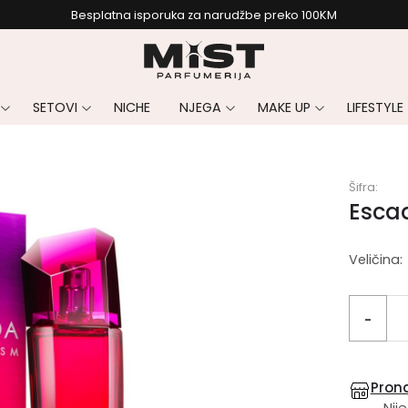
Besplatna isporuka za narudžbe preko 100KM
SETOVI
NICHE
NJEGA
MAKE UP
LIFESTYLE
Šifra:
Esca
Veličina:
-
Prona
Nije