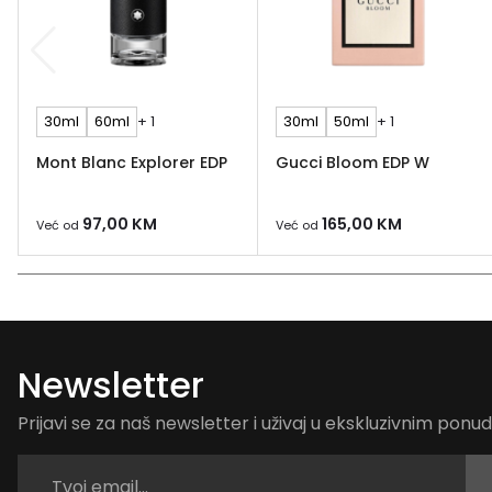
30ml
60ml
+ 1
30ml
50ml
+ 1
Mont Blanc Explorer EDP
Gucci Bloom EDP W
97,00
KM
165,00
KM
Već od
Već od
Newsletter
Prijavi se za naš newsletter i uživaj u ekskluzivnim pon