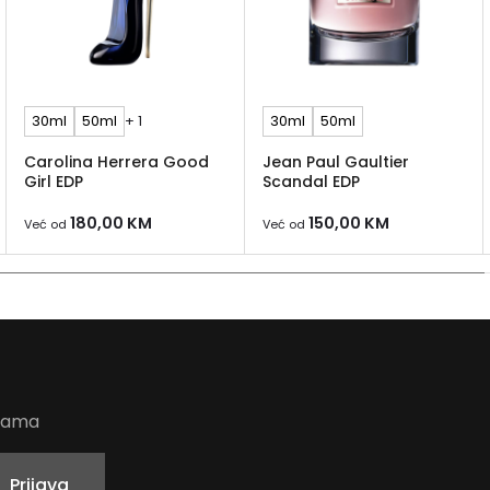
istovrem
Recenzij
Escada 
30ml
50ml
+ 1
30ml
50ml
recenzij
voćnih, 
Carolina Herrera Good
Jean Paul Gaultier
Girl EDP
Scandal EDP
Ukratko
180,00
KM
150,00
KM
Escada M
Već od
Već od
traže že
izlaske.
voća, cv
udama
Prijava