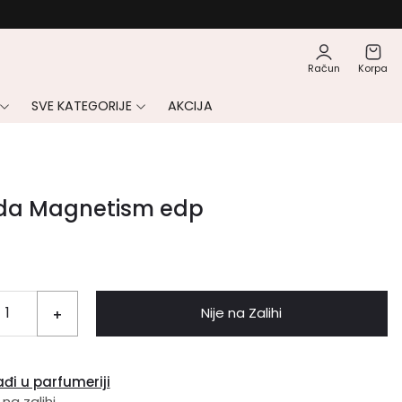
Račun
Korpa
SVE KATEGORIJE
AKCIJA
da Magnetism edp
Nije na Zalihi
+
đi u parfumeriji
 na zalihi