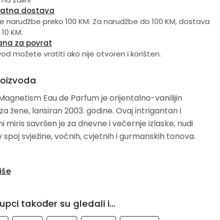
latna dostava
e narudžbe preko 100 KM. Za narudžbe do 100 KM, dostava
 10 KM.
ana za povrat
vod možete vratiti ako nije otvoren i korišten.
roizvoda
agnetism Eau de Parfum je orijentalno-vanilijin
a žene, lansiran 2003. godine. Ovaj intrigantan i
i miris savršen je za dnevne i večernje izlaske, nudi
v spoj svježine, voćnih, cvjetnih i gurmanskih tonova.
je note: Crveno voće, Crna ribizla, List i pupoljak ribizle,
iše
, Ananas i Dinja
nje note: Zeleno lišće, Bosiljak, Cvijet badema, Iris, Bijela
upci također su gledali i...
ija, Heliotrop, Jasmin, Magnolija, Ruža, Kim i Đurđevak