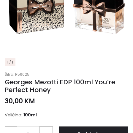
1 / 1
Šifra:
R56025
Georges Mezotti EDP 100ml You’re
Perfect Honey
30,00
KM
Veličina:
100ml