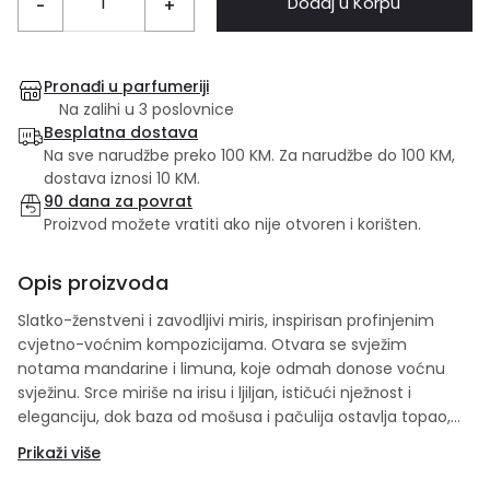
Dodaj u Korpu
-
+
Pronađi u parfumeriji
Na zalihi u 3 poslovnice
Besplatna dostava
Na sve narudžbe preko 100 KM. Za narudžbe do 100 KM,
dostava iznosi 10 KM.
90 dana za povrat
Proizvod možete vratiti ako nije otvoren i korišten.
Opis proizvoda
Slatko-ženstveni i zavodljivi miris, inspirisan profinjenim
cvjetno-voćnim kompozicijama.
Otvara se svježim
notama mandarine i limuna, koje odmah donose voćnu
svježinu.
Srce miriše na irisu i ljiljan, ističući nježnost i
eleganciju, dok baza od mošusa i pačulija ostavlja topao,
dugotrajan trag.
Pravi izbor za romantične i sofisticirane
Prikaži više
žene.