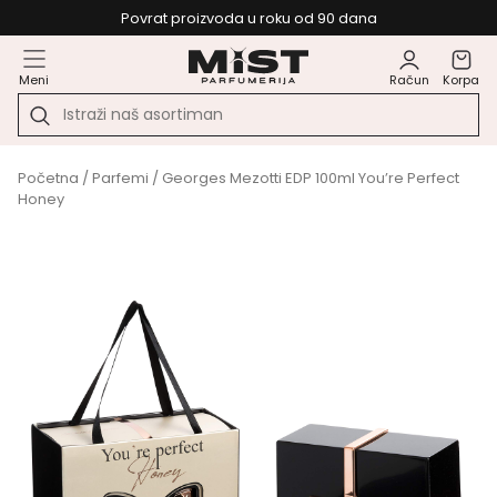
Povrat proizvoda u roku od 90 dana
Meni
Račun
Korpa
Početna
/
Parfemi
/ Georges Mezotti EDP 100ml You’re Perfect
Honey