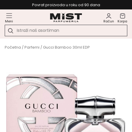
Povrat proizvoda u roku od 90 dana
Meni
Račun
Korpa
Početna
/
Parfemi
/ Gucci Bamboo 30ml EDP