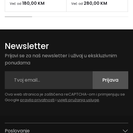
180,00
KM
280,00
KM
Već od
Već od
Newsletter
Prijavi se za naš newsletter i uživaj u ekskluzivnim
ponudama
Prijava
Ova web stranica je zaštićena reCAPTCHA-om i primjenjuju se
Google
pravila privatnosti
i
uvjeti pružanja usluge
.
Poslovanje