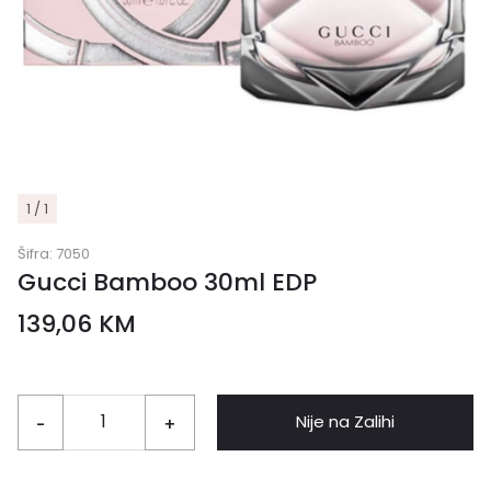
1 / 1
Šifra:
7050
Gucci Bamboo 30ml EDP
139,06
KM
Nije na Zalihi
-
+