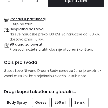
Nije na Zalihi
-
+
Pronađi u parfumeriji
Nije na zalihi
Besplatna dostava
Na sve narudžbe preko 100 KM. Za narudžbe do 100 KM,
dostava iznosi 10 KM.
90 dana za povrat
Proizvod možete vratiti ako nije otvoren i korišten.
Opis proizvoda
Guess Love Nirvana Dream Body spray za žene je cvjetno-
voćni miris koji ima mješavinu svježih i čistih nota.
Drugi kupci također su gledali i...
Body Spray
Guess
250 ml
Ženski