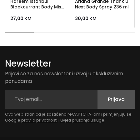
Hareem Istanbul
Ariana Grande Thank U
Blackcurrant Body Mist
Next Body Spray 236 ml
100 ml
27,00
KM
30,00
KM
Newsletter
Prijavi se za naš newsletter i uživaj u ekskluzivnim
ponudama
Prijava
Ova web stranica je zaštićena reCAPTCHA-om i primjenjuju se
Google
pravila privatnosti
i
uvjeti pružanja usluge
.