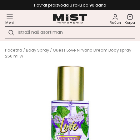
Povrat proizvoda u roku od 90 dana
Meni
Račun
Korpa
Početna
/
Body Spray
/ Guess Love Nirvana Dream Body spray
250 ml W