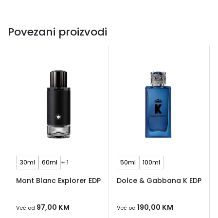
Povezani proizvodi
30ml
60ml
+ 1
50ml
100ml
Mont Blanc Explorer EDP
Dolce & Gabbana K EDP
97,00
KM
190,00
KM
Već od
Već od