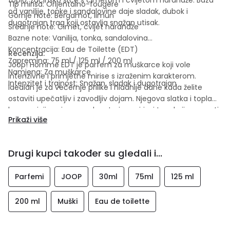
Tip mirisa: Orijentalno-fougère
od vanilije, tonke i sandalovine daje sladak, dubok i
Gornje note: Bergamot, limun
dugotrajan trag koji ostavlja snažan utisak.
Srednje note: Cimet, cvijet narandže
Bazne note: Vanilija, tonka, sandalovina
Koncentracija: Eau de Toilette (EDT)
Recenzija:
Zapremina: 75 ml / 125 ml / 200 ml
Joop! Homme EDT je parfem za muškarce koji vole
Namjena: Za muškarce
intenzivne i primjetne mirise s izraženim karakterom.
Intenzitet i trajnost: Snažan, sladak i dugotrajan
Idealan je za večernje prilike i hladnije dane kada želite
ostaviti upečatljiv i zavodljiv dojam. Njegova slatka i topla
kompozicija osigurava dugotrajan mirisni trag koji se pamti.
Prikaži više
Drugi kupci također su gledali i...
Parfemi
JOOP
30ml
75ml
125 ml
200 ml
Muški
Eau de toilette