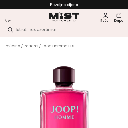
Povoljne cijene
Meni
Račun
Korpa
Početna
/
Parfemi
/ Joop Homme EDT