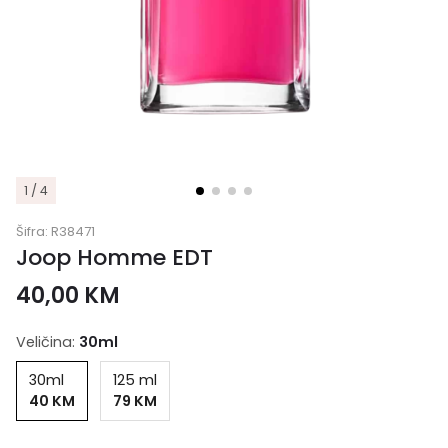
1 / 4
Šifra:
R38471
Joop Homme EDT
40,00
KM
Veličina:
30ml
30ml
125 ml
40 KM
79 KM