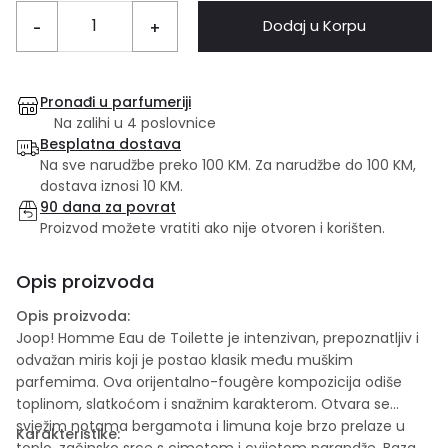
Dodaj u Korpu
-
+
Pronađi u parfumeriji
Na zalihi u 4 poslovnice
Besplatna dostava
Na sve narudžbe preko 100 KM. Za narudžbe do 100 KM,
dostava iznosi 10 KM.
90 dana za povrat
Proizvod možete vratiti ako nije otvoren i korišten.
Opis proizvoda
Opis proizvoda:
Joop! Homme Eau de Toilette je intenzivan, prepoznatljiv i
odvažan miris koji je postao klasik među muškim
parfemima. Ova orijentalno-fougère kompozicija odiše
toplinom, slatkoćom i snažnim karakterom. Otvara se
svježim notama bergamota i limuna koje brzo prelaze u
Karakteristike:
toplo, začinsko srce s cimetom i cvijetom narandže. Baza