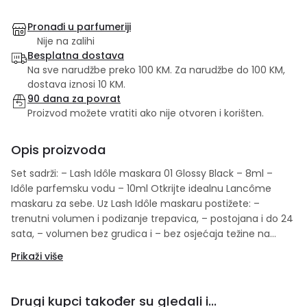
Pronađi u parfumeriji
Nije na zalihi
Besplatna dostava
Na sve narudžbe preko 100 KM. Za narudžbe do 100 KM,
dostava iznosi 10 KM.
90 dana za povrat
Proizvod možete vratiti ako nije otvoren i korišten.
Opis proizvoda
Set sadrži: – Lash Idôle maskara 01 Glossy Black – 8ml –
Idôle parfemsku vodu – 10ml Otkrijte idealnu Lancôme
maskaru za sebe. Uz Lash Idôle maskaru postižete: –
trenutni volumen i podizanje trepavica, – postojana i do 24
sata, – volumen bez grudica i – bez osjećaja težine na
trepavicama Osjetite Idôle miris, istovremeno snažan i
Prikaži više
ugodan. Miris koji su osmislile žene, za žene. Različite vrste
ruža dobivene su putem održivih kanala kako bi se očuvao
svaki njihov aspekt i kreirao miris ruže nove generacije.
Drugi kupci također su gledali i...