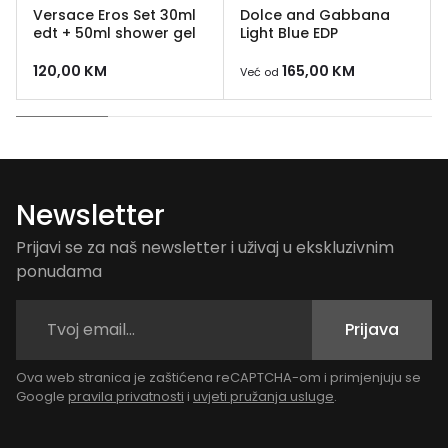
Versace Eros Set 30ml
Dolce and Gabbana
edt + 50ml shower gel
Light Blue EDP
120,00
KM
165,00
KM
Već od
Newsletter
Prijavi se za naš newsletter i uživaj u ekskluzivnim
ponudama
Prijava
Ova web stranica je zaštićena reCAPTCHA-om i primjenjuju se
Google
pravila privatnosti
i
uvjeti pružanja usluge
.