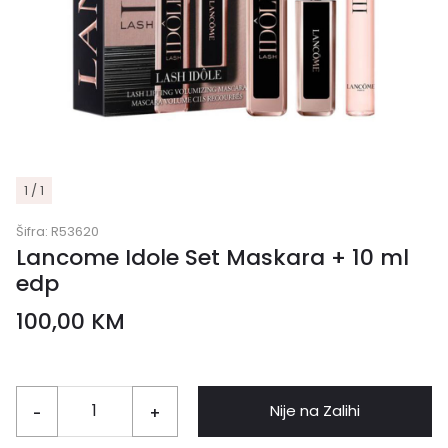
1 / 1
Šifra:
R53620
Lancome Idole Set Maskara + 10 ml
edp
100,00
KM
Nije na Zalihi
-
+