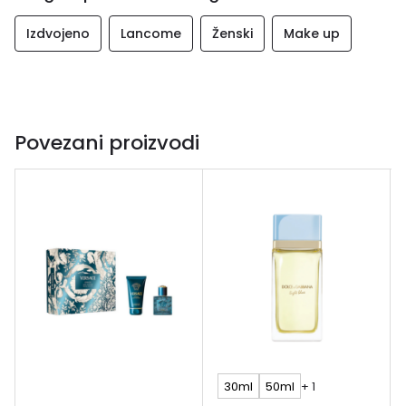
Aroma jasmina daje mirisu prirodnu svježinu i blistavost.
Izdvojeno
Lancome
Ženski
Make up
Povezani proizvodi
30ml
50ml
+ 1