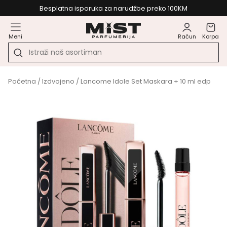
Besplatna isporuka za narudžbe preko 100KM
Meni
Račun
Korpa
Početna
/
Izdvojeno
/ Lancome Idole Set Maskara + 10 ml edp