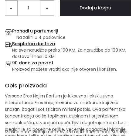
Dodaj u Korpu
-
+
Pronađi u parfumeriji
Na zalihi u 4 poslovnice
Besplatna dostava
Na sve narudžbe preko 100 KM. Za narudžbe do 100 KM,
dostava iznosi 10 KM.
90 dana za povrat
Proizvod možete vratiti ako nije otvoren i korišten.
Opis proizvoda
Versace Eros Najim Parfum je luksuzna i ekskluzivna
interpretacija Eros linije, kreirana za muškarce koji žele
snažan, bogat i sofisticiran mirisni potpis. Ova parfemska
koncentracija odiše toplinom, dubinom i orijentalnom
senzualnošću, stvarajući upečatljiv i dugotrajan karakter.
Idealan je za posebne prilike, večernje događaje i hladnije
Mirisne note: Gornje note: svježe aromatične note Srednje
dane kada želite ostaviti snažan i prestižan utisak. Miris se