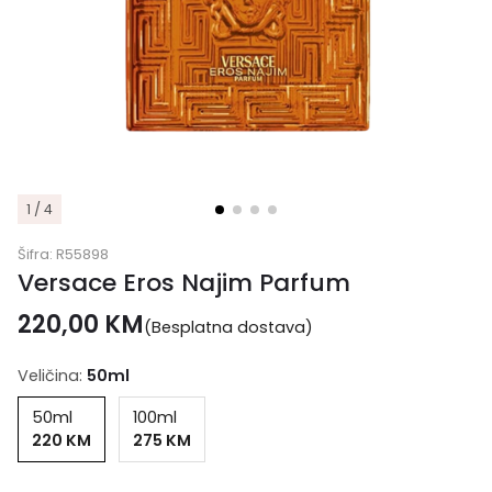
1 / 4
Šifra:
R55898
Versace Eros Najim Parfum
220,00
KM
(Besplatna dostava)
Veličina:
50ml
50ml
100ml
220 KM
275 KM