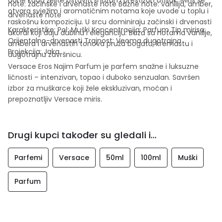
note: začinske i drvenaste note Bazne note: vanilija, amber,
otvara svježim i aromatičnim notama koje uvode u toplu i
drvenaste note
raskošnu kompoziciju. U srcu dominiraju začinski i drvenasti
Karakteristike: Pol: Muški Koncentracija: Parfum Tip mirisa:
akordi koji daju dubinu i eleganciju. Baza sa notama vanilije,
Orijentalno-drvenasti Trajnost: Veoma dugotrajna
ambera i drvenastih tonova pruža bogatu, kremastu i
Projekcija: Jaka
dugotrajnu završnicu.
Versace Eros Najim Parfum je parfem snažne i luksuzne
ličnosti – intenzivan, topao i duboko senzualan. Savršen
izbor za muškarce koji žele ekskluzivan, moćan i
prepoznatljiv Versace miris.
Drugi kupci također su gledali i...
Parfemi
Versace
50ml
100ml
Muški
Parfum