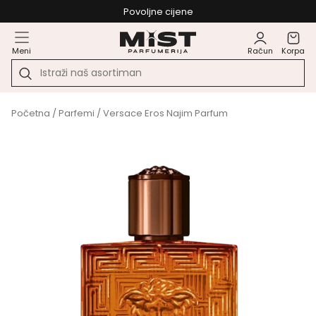
Povoljne cijene
Meni
Račun
Korpa
Početna
/
Parfemi
/ Versace Eros Najim Parfum