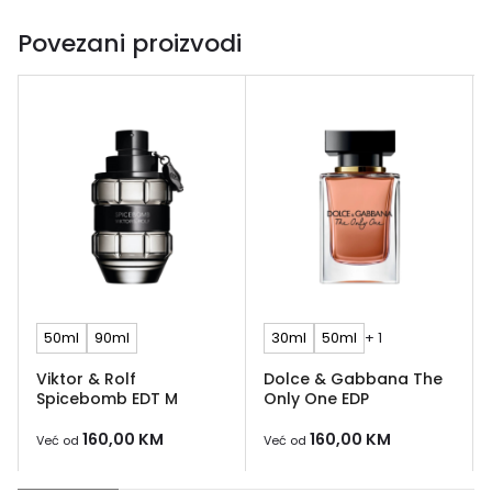
Povezani proizvodi
50ml
90ml
30ml
50ml
+ 1
Viktor & Rolf
Dolce & Gabbana The
Spicebomb EDT M
Only One EDP
160,00
KM
160,00
KM
Već od
Već od