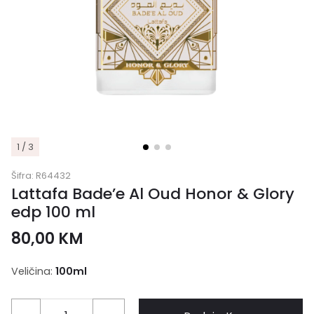
1 / 3
Šifra:
R64432
Lattafa Bade’e Al Oud Honor & Glory
edp 100 ml
80,00
KM
Veličina:
100ml