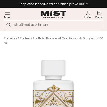
Besplatna isporuka za narudžbe preko 100KM
Meni
Račun
Korpa
Početna
/
Parfemi
/ Lattafa Bade’e Al Oud Honor & Glory edp 100
ml