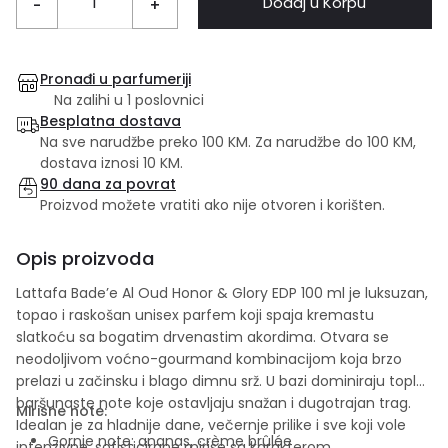
Dodaj u Korpu
-
+
Pronađi u parfumeriji
Na zalihi u 1 poslovnici
Besplatna dostava
Na sve narudžbe preko 100 KM. Za narudžbe do 100 KM,
dostava iznosi 10 KM.
90 dana za povrat
Proizvod možete vratiti ako nije otvoren i korišten.
Opis proizvoda
Lattafa Bade’e Al Oud Honor & Glory EDP 100 ml je luksuzan,
topao i raskošan unisex parfem koji spaja kremastu
slatkoću sa bogatim drvenastim akordima. Otvara se
neodoljivom voćno-gourmand kombinacijom koja brzo
prelazi u začinsku i blago dimnu srž. U bazi dominiraju tople,
baršunaste note koje ostavljaju snažan i dugotrajan trag.
Mirisne note:
Idealan je za hladnije dane, večernje prilike i sve koji vole
Gornje note: ananas, crème brûlée
intenzivne, sofisticirane mirise sa karakterom.