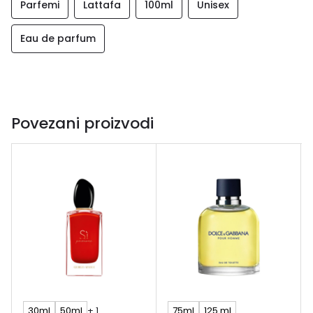
Parfemi
Lattafa
100ml
Unisex
Eau de parfum
Povezani proizvodi
30ml
50ml
+ 1
75ml
125 ml