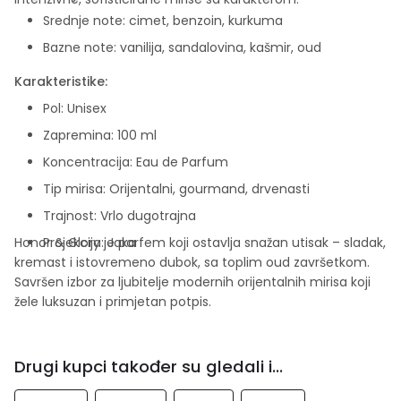
Srednje note: cimet, benzoin, kurkuma
Bazne note: vanilija, sandalovina, kašmir, oud
Karakteristike:
Pol: Unisex
Zapremina: 100 ml
Koncentracija: Eau de Parfum
Tip mirisa: Orijentalni, gourmand, drvenasti
Trajnost: Vrlo dugotrajna
Honor & Glory je parfem koji ostavlja snažan utisak – sladak,
Projekcija: Jaka
kremast i istovremeno dubok, sa toplim oud završetkom.
Savršen izbor za ljubitelje modernih orijentalnih mirisa koji
žele luksuzan i primjetan potpis.
Drugi kupci također su gledali i...