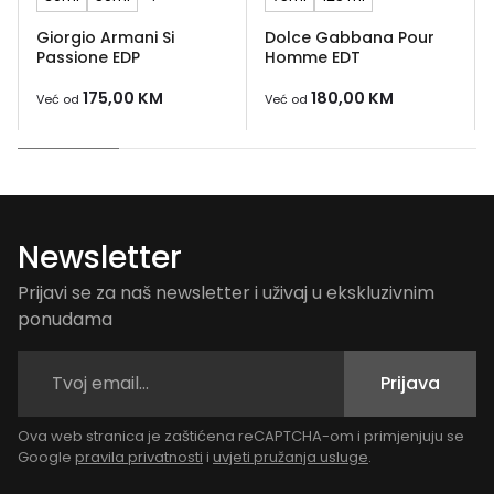
Giorgio Armani Si
Dolce Gabbana Pour
Passione EDP
Homme EDT
175,00
KM
180,00
KM
Već od
Već od
Newsletter
Prijavi se za naš newsletter i uživaj u ekskluzivnim
ponudama
Prijava
Ova web stranica je zaštićena reCAPTCHA-om i primjenjuju se
Google
pravila privatnosti
i
uvjeti pružanja usluge
.