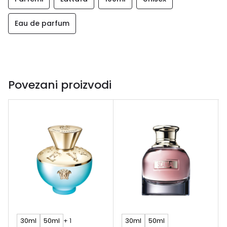
Eau de parfum
Povezani proizvodi
30ml
50ml
+ 1
30ml
50ml