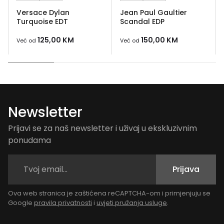
Versace Dylan
Jean Paul Gaultier
Turquoise EDT
Scandal EDP
125,00
KM
150,00
KM
Već od
Već od
Newsletter
Prijavi se za naš newsletter i uživaj u ekskluzivnim
ponudama
Prijava
Ova web stranica je zaštićena reCAPTCHA-om i primjenjuju se
Google
pravila privatnosti
i
uvjeti pružanja usluge
.