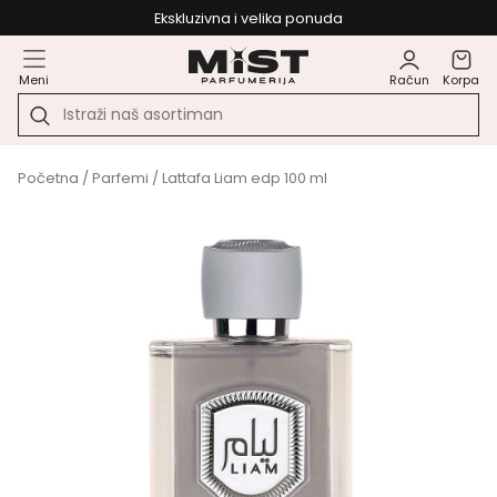
Ekskluzivna i velika ponuda
Meni
Račun
Korpa
Početna
/
Parfemi
/ Lattafa Liam edp 100 ml