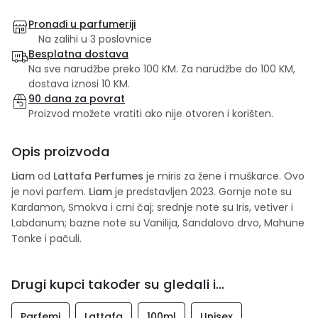
Pronađi u parfumeriji
Na zalihi u 3 poslovnice
Besplatna dostava
Na sve narudžbe preko 100 KM. Za narudžbe do 100 KM,
dostava iznosi 10 KM.
90 dana za povrat
Proizvod možete vratiti ako nije otvoren i korišten.
Opis proizvoda
Liam
od
Lattafa Perfumes
je miris za žene i muškarce. Ovo
je novi parfem.
Liam
je predstavljen 2023. Gornje note su
Kardamon, Smokva i crni čaj; srednje note su Iris, vetiver i
Labdanum; bazne note su Vanilija, Sandalovo drvo, Mahune
Tonke i pačuli.
Drugi kupci također su gledali i...
Parfemi
Lattafa
100ml
Unisex