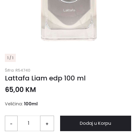
1 / 1
Šifra:
R54740
Lattafa Liam edp 100 ml
65,00
KM
Veličina:
100ml
Dodaj u Korpu
-
+