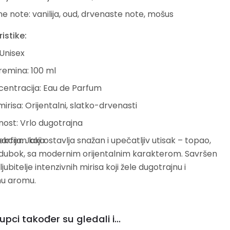
e note: vanilija, oud, drvenaste note, mošus
istike:
 Unisex
remina: 100 ml
entracija: Eau de Parfum
mirisa: Orijentalni, slatko-drvenasti
nost: Vrlo dugotrajna
parfem koji ostavlja snažan i upečatljiv utisak – topao,
ekcija: Jaka
 dubok, sa modernim orijentalnim karakterom. Savršen
ljubitelje intenzivnih mirisa koji žele dugotrajnu i
nu aromu.
upci također su gledali i...