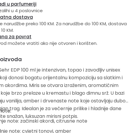
đi u parfumeriji
zalihi u 4 poslovnice
latna dostava
e narudžbe preko 100 KM. Za narudžbe do 100 KM, dostava
 10 KM.
ana za povrat
vod možete vratiti ako nije otvoren i korišten.
roizvoda
Sehr EDP 100 ml je intenzivan, topao i zavodljiv unisex
oji donosi bogatu orijentalnu kompoziciju sa slatkim i
m akordima. Miris se otvara izraženim, aromatičnim
oje brzo prelaze u kremastu i blago dimnu srž. U bazi
ju vanilija, amber i drvenaste note koje ostavljaju dubok
ajan trag. Idealan je za večernje prilike i hladnije dane
note:
ite snažan, luksuzan mirisni potpis.
je note: začinski akordi, citrusne note
nje note: cvjetni tonovi, amber