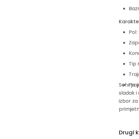
Bazn
Karakter
Pol:
Zap
Konc
Tip 
Traj
Sehr je 
Proj
sladak i
izbor za 
primjet
Drugi k