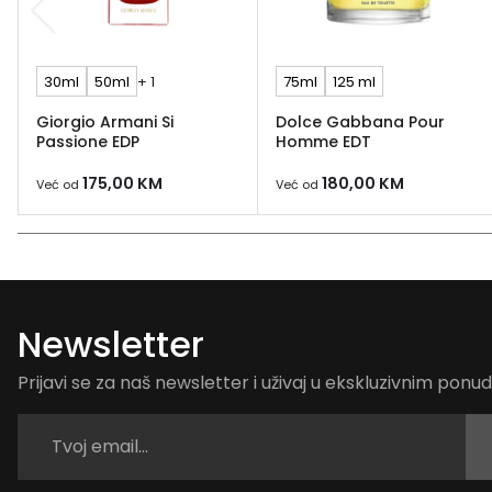
30ml
50ml
+ 1
75ml
125 ml
Giorgio Armani Si
Dolce Gabbana Pour
Passione EDP
Homme EDT
175,00
KM
180,00
KM
Već od
Već od
Newsletter
Prijavi se za naš newsletter i uživaj u ekskluzivnim pon