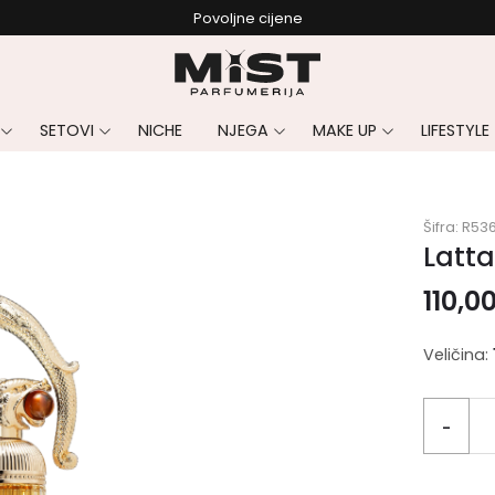
Povoljne cijene
SETOVI
NICHE
NJEGA
MAKE UP
LIFESTYLE
Šifra:
R53
Latta
110,0
Veličina:
-