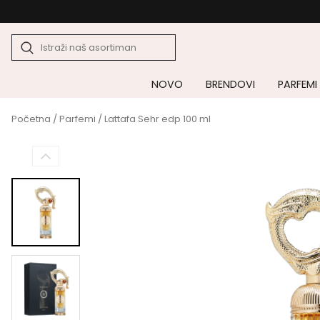
NOVO
BRENDOVI
PARFEMI
Početna
/
Parfemi
/ Lattafa Sehr edp 100 ml