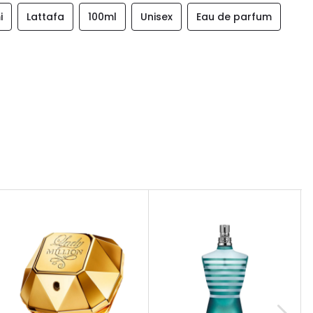
i
Lattafa
100ml
Unisex
Eau de parfum