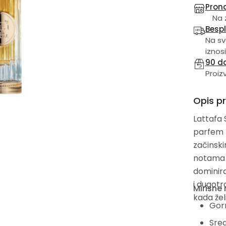
Prona
Na 
Besp
Na sv
iznosi
90 d
Proiz
Opis p
Lattafa 
parfem k
začinski
notama k
dominira
i dugotr
Mirisne 
kada žel
Gorn
Sred