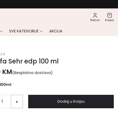
Račun
Korpa
SVE KATEGORIJE
AKCIJA
624
fa Sehr edp 100 ml
0
KM
(Besplatna dostava)
100ml
Dodaj u Korpu
+