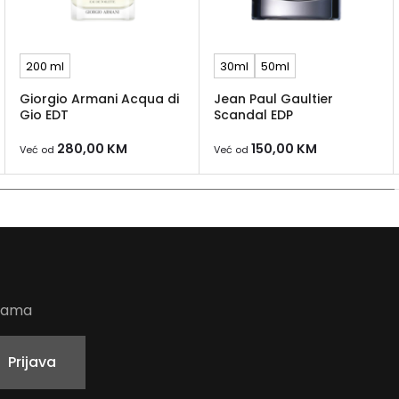
200 ml
30ml
50ml
Giorgio Armani Acqua di
Jean Paul Gaultier
Gio EDT
Scandal EDP
280,00
KM
150,00
KM
Već od
Već od
udama
Prijava