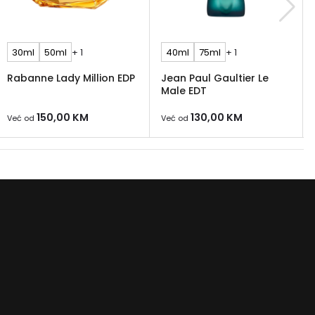
30ml
50ml
+ 1
40ml
75ml
+ 1
Rabanne Lady Million EDP
Jean Paul Gaultier Le
Male EDT
150,00
KM
130,00
KM
Već od
Već od