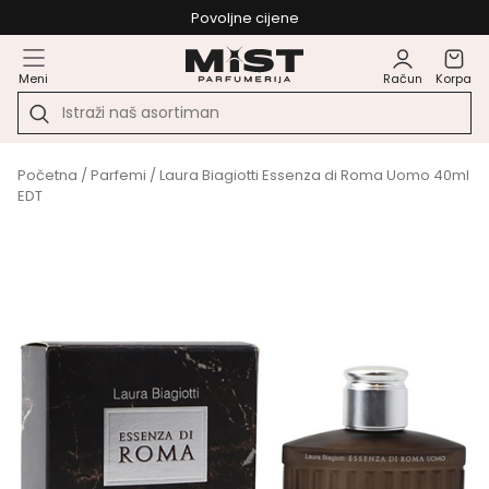
Povoljne cijene
Meni
Račun
Korpa
Početna
/
Parfemi
/ Laura Biagiotti Essenza di Roma Uomo 40ml
EDT