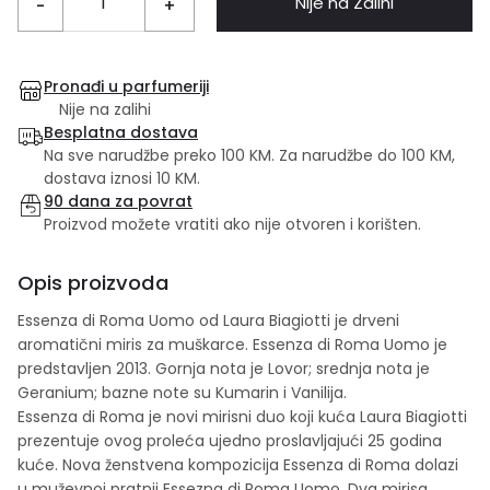
Nije na Zalihi
-
+
Pronađi u parfumeriji
Nije na zalihi
Besplatna dostava
Na sve narudžbe preko 100 KM. Za narudžbe do 100 KM,
dostava iznosi 10 KM.
90 dana za povrat
Proizvod možete vratiti ako nije otvoren i korišten.
Opis proizvoda
Essenza di Roma Uomo od Laura Biagiotti je drveni
aromatični miris za muškarce. Essenza di Roma Uomo je
predstavljen 2013. Gornja nota je Lovor; srednja nota je
Geranium; bazne note su Kumarin i Vanilija.
Essenza di Roma je novi mirisni duo koji kuća Laura Biagiotti
prezentuje ovog proleća ujedno proslavljajući 25 godina
kuće. Nova ženstvena kompozicija Essenza di Roma dolazi
u muževnoj pratnji Essezna di Roma Uomo. Dva mirisa