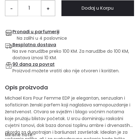
Dodaj u Korpu
-
+
Pronađi u parfumeriji
Na zalihi u 4 poslovnice
Besplatna dostava
Na sve narudžbe preko 100 KM. Za narudžbe do 100 KM,
dostava iznosi 10 KM.
90 dana za povrat
Proizvod možete vratiti ako nije otvoren i korišten.
Opis proizvoda
Michael Kors Pour Femme EDP je elegantan, senzualan i
sofisticiran ženski parfem koji naglašava samopouzdanje i
ženstvenost. Otvara se svježim i blago voćnim notama
koje pružaju blistav početak. U srcu dominiraju raskošni
cvjetni tonovi, dok baza donosi toplinu ambre i drvenastih
akorda za dugotrajan i baršunast završetak. Idealan je za
Mirisne note:
večernje prilike, ali i za svakodnevno nošenje kada želite