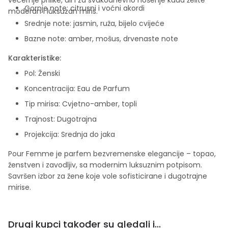
Gornje note: citrusni i voćni akordi
moderan i luksuzan miris.
Srednje note: jasmin, ruža, bijelo cvijeće
Bazne note: amber, mošus, drvenaste note
Karakteristike:
Pol: Ženski
Koncentracija: Eau de Parfum
Tip mirisa: Cvjetno-amber, topli
Trajnost: Dugotrajna
Projekcija: Srednja do jaka
Pour Femme je parfem bezvremenske elegancije – topao,
ženstven i zavodljiv, sa modernim luksuznim potpisom.
Savršen izbor za žene koje vole sofisticirane i dugotrajne
mirise.
Drugi kupci također su gledali i...