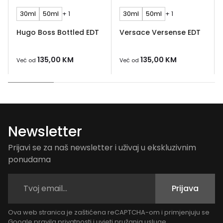
30ml
50ml
+ 1
30ml
50ml
+ 1
Hugo Boss Bottled EDT
Versace Versense EDT
135,00
KM
135,00
KM
Već od
Već od
Newsletter
Prijavi se za naš newsletter i uživaj u ekskluzivnim
ponudama
Prijava
Ova web stranica je zaštićena reCAPTCHA-om i primjenjuju se
Google
pravila privatnosti
i
uvjeti pružanja usluge
.