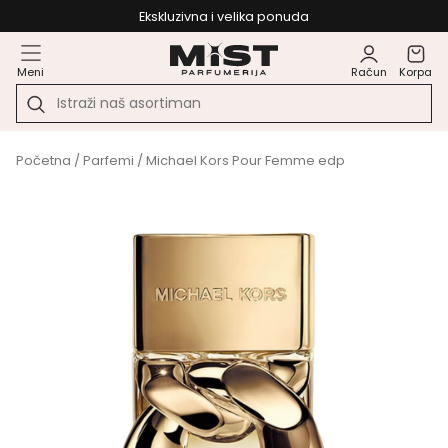
Ekskluzivna i velika ponuda
Meni
Račun
Korpa
Početna
/
Parfemi
/ Michael Kors Pour Femme edp