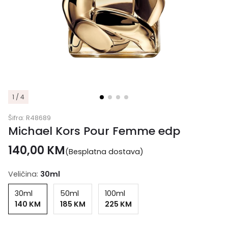
1 / 4
Šifra:
R48689
Michael Kors Pour Femme edp
140,00
KM
(Besplatna dostava)
Veličina:
30ml
30ml
50ml
100ml
140 KM
185 KM
225 KM