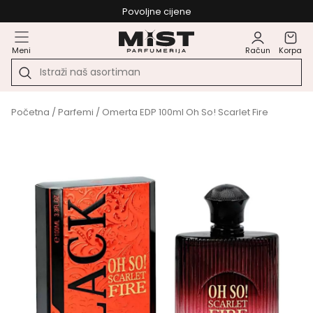
Povoljne cijene
Meni
Račun
Korpa
Početna
/
Parfemi
/ Omerta EDP 100ml Oh So! Scarlet Fire