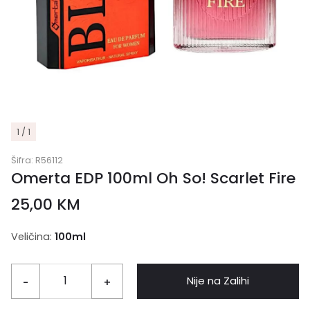
1 / 1
Šifra:
R56112
Omerta EDP 100ml Oh So! Scarlet Fire
25,00
KM
Veličina:
100ml
Nije na Zalihi
-
+