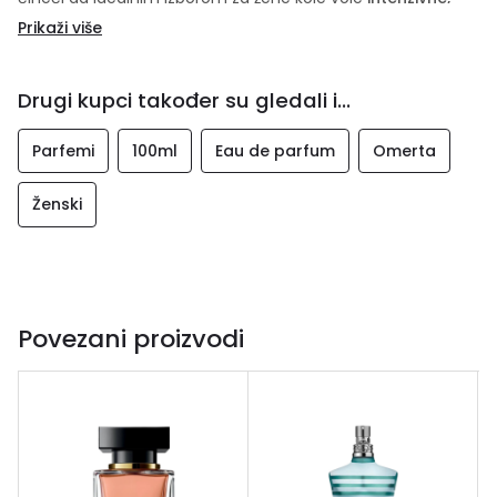
tople i zavodljive mirise
. Veliko pakovanje od 100 ml
Prikaži više
omogućava dugotrajno uživanje u omiljenom parfemu.
Drugi kupci također su gledali i...
Parfemi
100ml
Eau de parfum
Omerta
Ženski
Povezani proizvodi