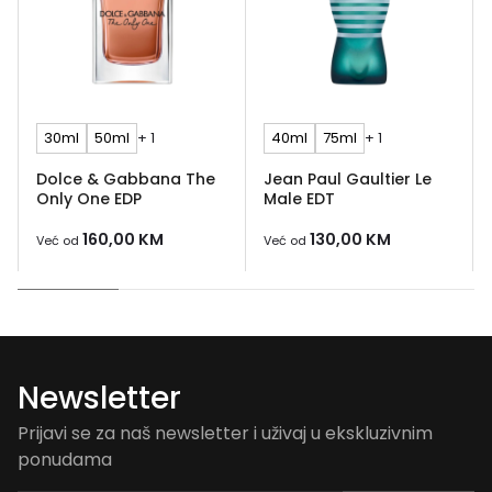
30ml
50ml
+ 1
40ml
75ml
+ 1
Dolce & Gabbana The
Jean Paul Gaultier Le
Only One EDP
Male EDT
160,00
KM
130,00
KM
Već od
Već od
Newsletter
Prijavi se za naš newsletter i uživaj u ekskluzivnim
ponudama