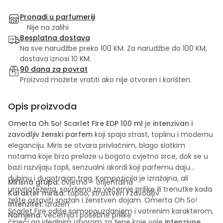
Pronađi u parfumeriji
Nije na zalihi
Besplatna dostava
Na sve narudžbe preko 100 KM. Za narudžbe do 100 KM,
dostava iznosi 10 KM.
90 dana za povrat
Proizvod možete vratiti ako nije otvoren i korišten.
Opis proizvoda
Omerta
Oh So! Scarlet Fire EDP 100 ml
je
intenzivan i
zavodljiv ženski parfem
koji spaja strast, toplinu i modernu
eleganciju. Miris se otvara privlačnim, blago slatkim
notama koje brzo prelaze u bogato cvjetno srce, dok se u
bazi razvijaju topli, senzualni akordi koji parfemu daju
dubinu i dugotrajan trag. Kompozicija je izražajna, ali
Mirisna grupa:
cvjetno – orijentalna
uravnotežena, savršena za večernje prilike ili trenutke kada
Karakter mirisa:
topao, strastven i zavodljiv
želite ostaviti snažan i ženstven dojam. Omerta Oh So!
Intenzitet:
izražen
Scarlet Fire odiše samopouzdanjem i vatrenim karakterom,
Namjena:
večernja i posebne prilike
čineći ga idealnim izborom za žene koje vole
intenzivne,