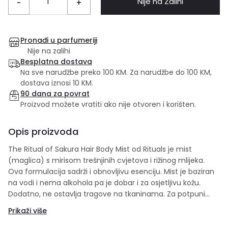
Nije na Zalihi
-
+
Pronađi u parfumeriji
Nije na zalihi
Besplatna dostava
Na sve narudžbe preko 100 KM. Za narudžbe do 100 KM,
dostava iznosi 10 KM.
90 dana za povrat
Proizvod možete vratiti ako nije otvoren i korišten.
Opis proizvoda
The Ritual of Sakura Hair Body Mist od Rituals je mist
(maglica) s mirisom trešnjinih cvjetova i rižinog mlijeka.
Ova formulacija sadrži i obnovljivu esenciju. Mist je baziran
na vodi i nema alkohola pa je dobar i za osjetljivu kožu.
Dodatno, ne ostavlja tragove na tkaninama. Za potpuni
užitak, koristite i ostale proizvode iz The Ritual of Sakura
Prikaži više
linije.