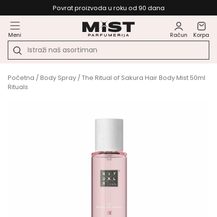
Povrat proizvoda u roku od 90 dana
Meni
Račun
Korpa
Početna
/
Body Spray
/ The Ritual of Sakura Hair Body Mist 50ml
Rituals