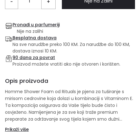
Nije na Zalihi
-
+
Pronađi u parfumeriji
Nije na zalihi
Besplatna dostava
Na sve narudžbe preko 100 KM. Za narudžbe do 100 KM,
dostava iznosi 10 KM.
90 dana za povrat
Proizvod možete vratiti ako nije otvoren i korišten.
Opis proizvoda
Homme Shower Foam od Rituals je pjena za tuširanje s
mirisom cedrovine koja dolazi u kombinaciji s Vitaminom E.
Ta kompozicija osigurava da Vaše tijelo bude čisto i
osvježeno. Namijenjena je za sve koji traže premium
preparate za održavanje svog tijela kojem smo dužni
najviše. Za sve tipove kože. Za potpuni užitak koristite i
Prikaži više
ostale proizvode iz te i te linije.