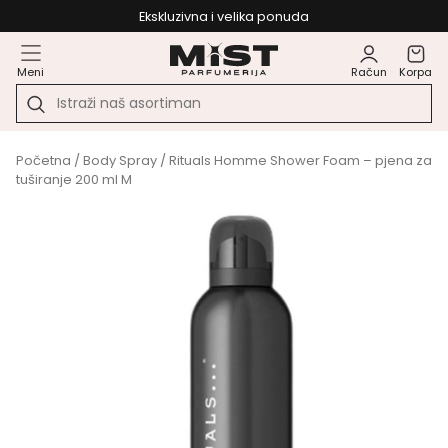
Ekskluzivna i velika ponuda
Meni
Račun
Korpa
Početna
/
Body Spray
/ Rituals Homme Shower Foam – pjena za
tuširanje 200 ml M