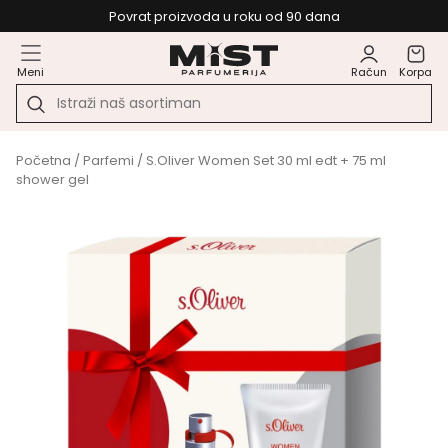
Povrat proizvoda u roku od 90 dana
Meni
Račun
Korpa
Početna
/
Parfemi
/ S.Oliver Women Set 30 ml edt + 75 ml
shower gel