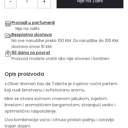
Nije na Zalihi
-
+
Pronađi u parfumeriji
Nije na zalihi
Besplatna dostava
Na sve narudžbe preko 100 KM. Za narudžbe do 100 KM,
dostava iznosi 10 KM.
90 dana za povrat
Proizvod možete vratiti ako nije otvoren i korišten.
Opis proizvoda
s.Oliver Women Eau de Toilette je cvjetno-voćni parfem
koji nudi ženstvenu i sofisticiranu aromu.
Miris se otvara sočnom crvenom jabukom, svježom
limetom i aromatičnim bergamotom, stvarajući vedro i
optimistično raspoloženje.
Ova kombinacija voća i citrusa privlači pažnju i ostavlja
trajan dojam.