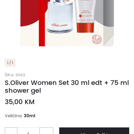
1 / 1
Šifra:
31143
S.Oliver Women Set 30 ml edt + 75 ml
shower gel
35,00
KM
Veličina:
30ml