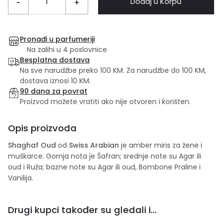
Dodaj u Korpu
-
+
Pronađi u parfumeriji
Na zalihi u 4 poslovnice
Besplatna dostava
Na sve narudžbe preko 100 KM. Za narudžbe do 100 KM,
dostava iznosi 10 KM.
90 dana za povrat
Proizvod možete vratiti ako nije otvoren i korišten.
Opis proizvoda
Shaghaf Oud
od
Swiss Arabian
je amber miris za žene i
muškarce. Gornja nota je Šafran; srednje note su Agar ili
oud i Ruža; bazne note su Agar ili oud, Bombone Praline i
Vanilija.
Drugi kupci također su gledali i...