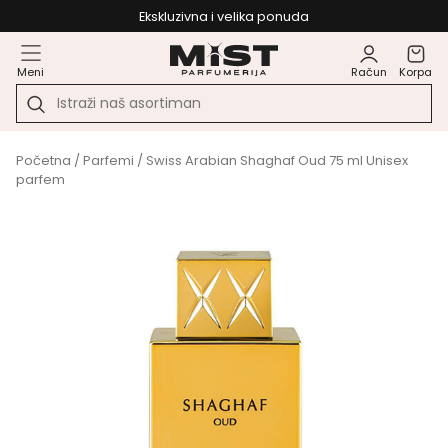
Ekskluzivna i velika ponuda
Meni
Račun
Korpa
Početna
/
Parfemi
/ Swiss Arabian Shaghaf Oud 75 ml Unisex
parfem