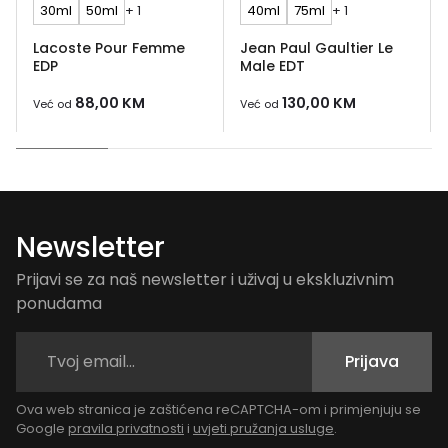
30ml
50ml
+ 1
40ml
75ml
+ 1
Lacoste Pour Femme
Jean Paul Gaultier Le
EDP
Male EDT
88,00
KM
130,00
KM
Već od
Već od
Newsletter
Prijavi se za naš newsletter i uživaj u ekskluzivnim
ponudama
Prijava
Ova web stranica je zaštićena reCAPTCHA-om i primjenjuju se
Google
pravila privatnosti
i
uvjeti pružanja usluge
.