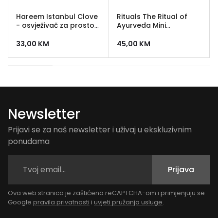
Hareem Istanbul Clove
Rituals The Ritual of
- osvježivač za prostor
Ayurveda Mini
500 ml
Fragrance Sticks 70 ml
33,00
KM
45,00
KM
Newsletter
Prijavi se za naš newsletter i uživaj u ekskluzivnim
ponudama
Prijava
Ova web stranica je zaštićena reCAPTCHA-om i primjenjuju se
Google
pravila privatnosti
i
uvjeti pružanja usluge
.