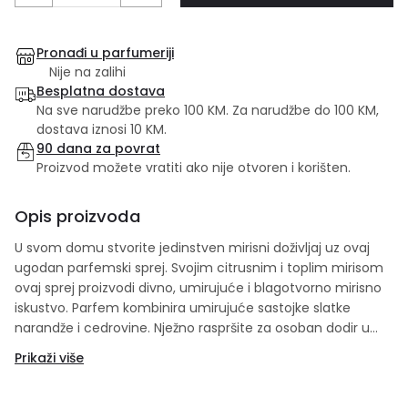
Pronađi u parfumeriji
Nije na zalihi
Besplatna dostava
Na sve narudžbe preko 100 KM. Za narudžbe do 100 KM,
dostava iznosi 10 KM.
90 dana za povrat
Proizvod možete vratiti ako nije otvoren i korišten.
Opis proizvoda
U svom domu stvorite jedinstven mirisni doživljaj uz ovaj
ugodan parfemski sprej. Svojim citrusnim i toplim mirisom
ovaj sprej proizvodi divno, umirujuće i blagotvorno mirisno
iskustvo. Parfem kombinira umirujuće sastojke slatke
narandže i cedrovine. Nježno raspršite za osoban dodir u
prostoru i stvorite profinjenu atmosferu u bilo koje vrijeme.
Prikaži više