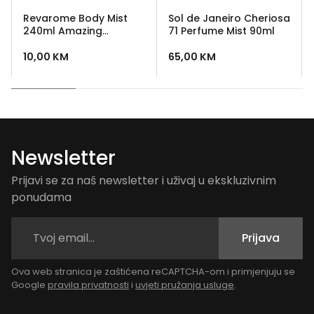
Revarome Body Mist
Sol de Janeiro Cheriosa
240ml Amazing
71 Perfume Mist 90ml
Showgirl
10,00
KM
65,00
KM
Newsletter
Prijavi se za naš newsletter i uživaj u ekskluzivnim
ponudama
Prijava
Ova web stranica je zaštićena reCAPTCHA-om i primjenjuju se
Google
pravila privatnosti
i
uvjeti pružanja usluge
.