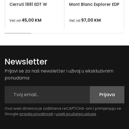
Cerruti 1881 EDT W
Mont Blanc Explorer EDP
45,00
KM
97,00
KM
Već od
Već od
Newsletter
Prijavi se za naš newsletter i uživaj u ekskluzivnim
ponudama
Prijava
Ova web stranica je zaštićena reCAPTCHA-om i primjenjuju se
Google
pravila privatnosti
i
uvjeti pružanja usluge
.