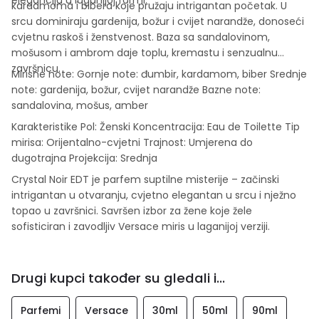
kardamoma i bibera koje pružaju intrigantan početak. U
srcu dominiraju gardenija, božur i cvijet narandže, donoseći
cvjetnu raskoš i ženstvenost. Baza sa sandalovinom,
mošusom i ambrom daje toplu, kremastu i senzualnu
završnicu.
Mirisne note: Gornje note: đumbir, kardamom, biber Srednje
note: gardenija, božur, cvijet narandže Bazne note:
sandalovina, mošus, amber
Karakteristike Pol: Ženski Koncentracija: Eau de Toilette Tip
mirisa: Orijentalno-cvjetni Trajnost: Umjerena do
dugotrajna Projekcija: Srednja
Crystal Noir EDT je parfem suptilne misterije – začinski
intrigantan u otvaranju, cvjetno elegantan u srcu i nježno
topao u završnici. Savršen izbor za žene koje žele
sofisticiran i zavodljiv Versace miris u laganijoj verziji.
Drugi kupci također su gledali i...
Parfemi
Versace
30ml
50ml
90ml