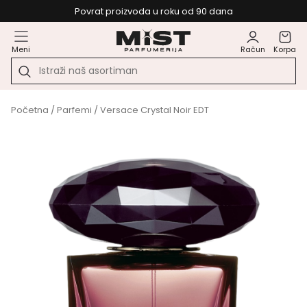
Povrat proizvoda u roku od 90 dana
Meni
Račun
Korpa
Početna
/
Parfemi
/ Versace Crystal Noir EDT