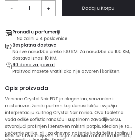
Dodaj u Korpu
-
+
Pronađi u parfumeriji
Na zalihi u 4 poslovnice
Besplatna dostava
Na sve narudžbe preko 100 KM. Za narudžbe do 100 KM,
dostava iznosi 10 KM.
90 dana za povrat
Proizvod možete vratiti ako nije otvoren i korišten.
Opis proizvoda
Versace Crystal Noir EDT je elegantan, senzualan i
misteriozan ženski parfem koji donosi lakšu i svježiju
interpretaciju kultnog Crystal Noir mirisa. Ova toaletna
voda odiše sofisticiranošću i suptilnom zavodljivošću,
stvarajući profinjen i ženstven mirisni potpis. Idealan je za
večernje prilike, ali i za dnevno nošenje kada želite toplinu i
Miris se otvara svježim i blago začinskim notama đumbira,
eleganciju u laganijoj formi.