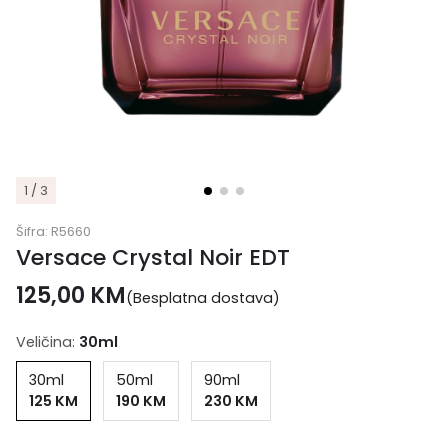
1 / 3
Šifra:
R5660
Versace Crystal Noir EDT
125,00
KM
(Besplatna dostava)
Veličina:
30ml
30ml
50ml
90ml
125 KM
190 KM
230 KM