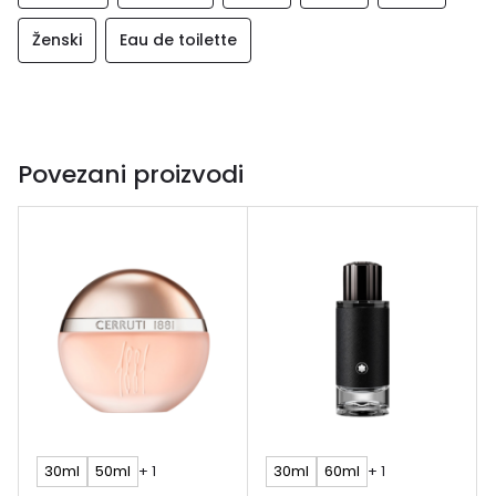
Ženski
Eau de toilette
Povezani proizvodi
30ml
50ml
+ 1
30ml
60ml
+ 1