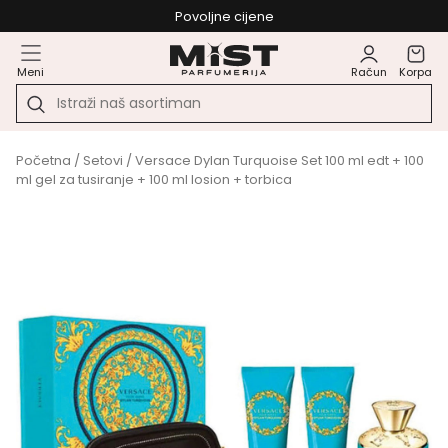
Povoljne cijene
Meni
Račun
Korpa
Početna
/
Setovi
/ Versace Dylan Turquoise Set 100 ml edt + 100
ml gel za tusiranje + 100 ml losion + torbica