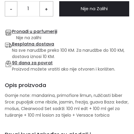
Nije na Zalihi
-
+
Pronađi u parfumeriji
Nije na zalihi
Besplatna dostava
Na sve narudžbe preko 100 KM. Za narudžbe do 100 KM,
dostava iznosi 10 KM.
90 dana za povrat
Proizvod možete vratiti ako nije otvoren i korišten.
Opis proizvoda
Gornje note: mandarina, primofiore limun, ružičasti biber
Srce: pupoljak crne ribizle, jasmin, frezija, guava Baza: kedar,
mošus, Clearwood Set sadrži: 100 ml edt + 100 ml gel za
tuširanje + 100 ml losion za tijelo + Versace torbica