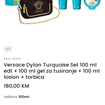
1 / 1
Šifra:
14206
Versace Dylan Turquoise Set 100 ml
edt + 100 ml gel za tusiranje + 100 ml
losion + torbica
180,00
KM
Veličina:
100ml