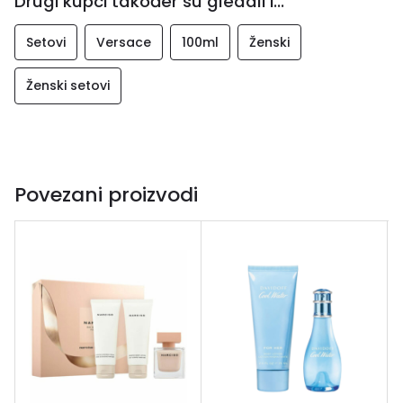
Drugi kupci također su gledali i...
Setovi
Versace
100ml
Ženski
Ženski setovi
Povezani proizvodi