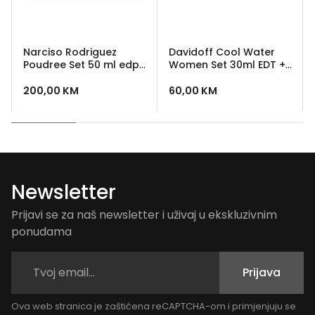
Narciso Rodriguez
Davidoff Cool Water
Poudree Set 50 ml edp
Women Set 30ml EDT +
+ 50 ml gel za tusiranje
75ml Body Lotion
+ 50 ml losion
200,00
KM
60,00
KM
Newsletter
Prijavi se za naš newsletter i uživaj u ekskluzivnim
ponudama
Prijava
Ova web stranica je zaštićena reCAPTCHA-om i primjenjuju se