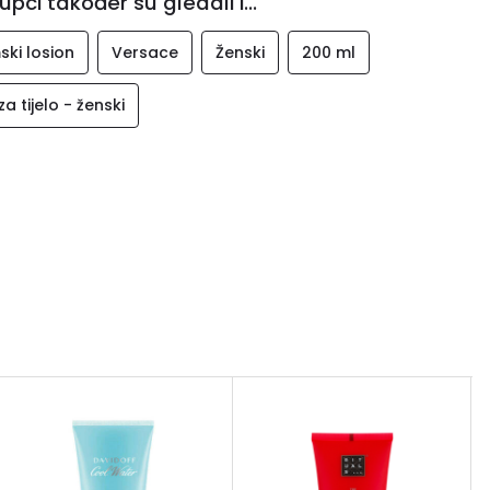
upci također su gledali i...
ski losion
Versace
Ženski
200 ml
za tijelo - ženski