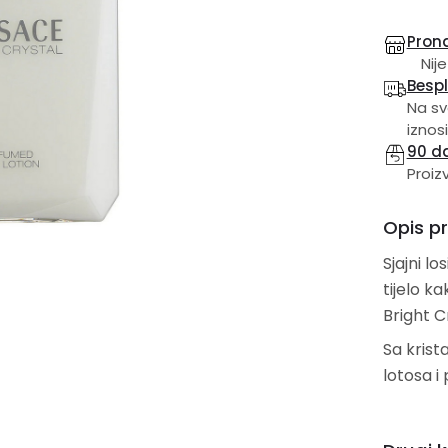
Prona
Nije
Besp
Na sv
iznosi
90 d
Proiz
Opis p
Sjajni l
tijelo k
Bright C
Sa krist
lotosa i