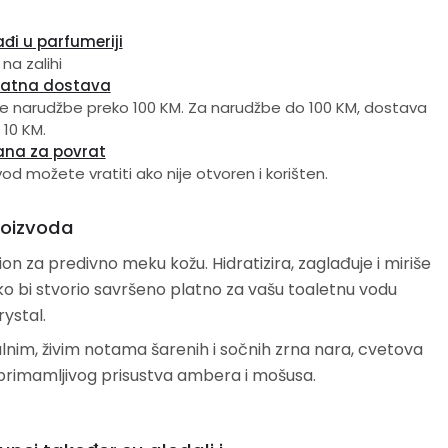
đi u parfumeriji
 na zalihi
latna dostava
e narudžbe preko 100 KM. Za narudžbe do 100 KM, dostava
 10 KM.
ana za povrat
vod možete vratiti ako nije otvoren i korišten.
roizvoda
osion za predivno meku kožu. Hidratizira, zaglađuje i miriše
ako bi stvorio savršeno platno za vašu toaletnu vodu
rystal.
alnim, živim notama šarenih i sočnih zrna nara, cvetova
 primamljivog prisustva ambera i mošusa.