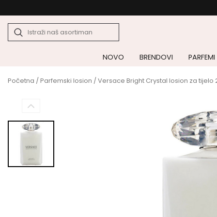
NOVO
BRENDOVI
PARFEMI
Početna
/
Parfemski losion
/ Versace Bright Crystal losion za tijelo