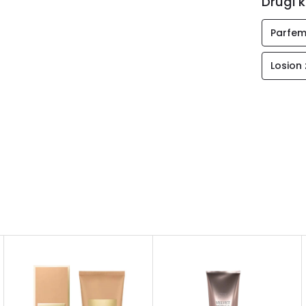
Drugi k
Parfem
Losion 