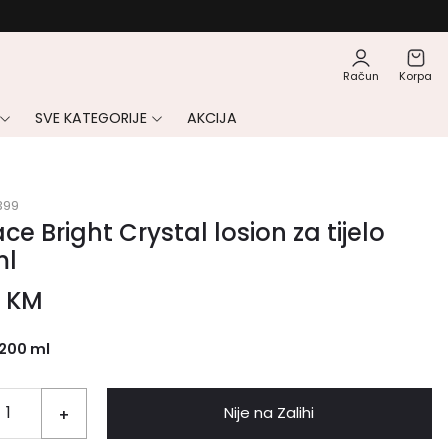
Račun
Korpa
SVE KATEGORIJE
AKCIJA
399
ce Bright Crystal losion za tijelo
ml
0
KM
200 ml
Nije na Zalihi
+