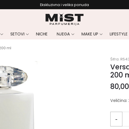
Ekskluzivna i velika ponuda
SETOVI
NICHE
NJEGA
MAKE UP
LIFESTYLE
 200 ml
Šifra:
R54
Versa
200 
80,0
Veličina:
-