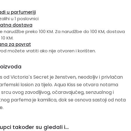
đi u parfumeriji
alihi u 1 poslovnici
latna dostava
e narudžbe preko 100 KM. Za narudžbe do 100 KM, dostava
 10 KM.
ana za povrat
vod možete vratiti ako nije otvoren i korišten.
roizvoda
s od Victoria`s Secret je ženstven, neodoljiv i privlačan
arfemski losion za tijelo. Aqua Kiss se otvara notama
 U srcu ovog zavodljivog, očaravajućeg, senzualnog i
og parfema je kamilica, dok se osnova sastoji od nota
e.
upci također su gledali i...