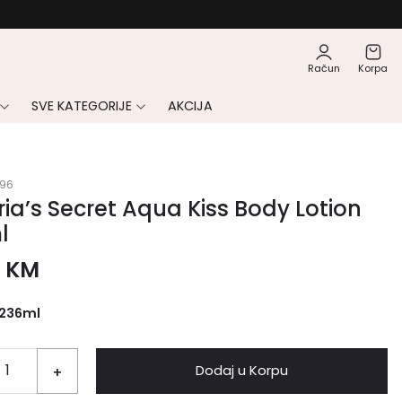
Račun
Korpa
SVE KATEGORIJE
AKCIJA
96
ria’s Secret Aqua Kiss Body Lotion
l
0
KM
236ml
Dodaj u Korpu
+