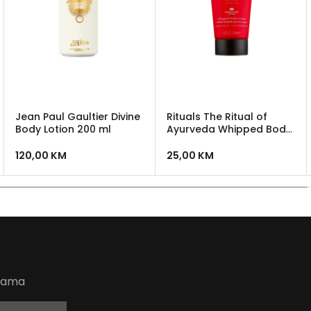
Jean Paul Gaultier Divine
Rituals The Ritual of
Body Lotion 200 ml
Ayurveda Whipped Body
Cream - krema za tijelo
120,00
KM
25,00
KM
udama