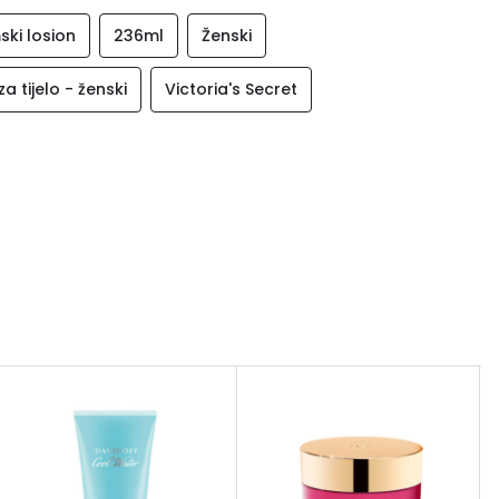
ski losion
236ml
Ženski
za tijelo - ženski
Victoria's Secret