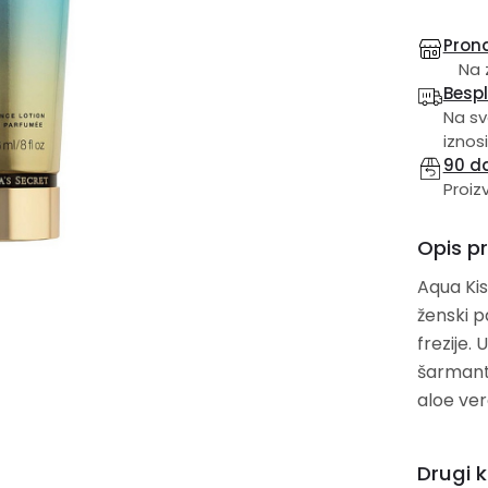
Prona
Na z
Besp
Na sv
iznosi
90 d
Proiz
Opis p
Aqua Kis
ženski p
frezije.
šarmantn
aloe ver
Drugi k