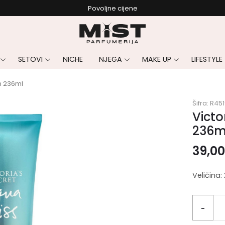
Povoljne cijene
SETOVI
NICHE
NJEGA
MAKE UP
LIFESTYLE
on 236ml
Šifra:
R451
Victo
236m
39,0
Veličina:
-