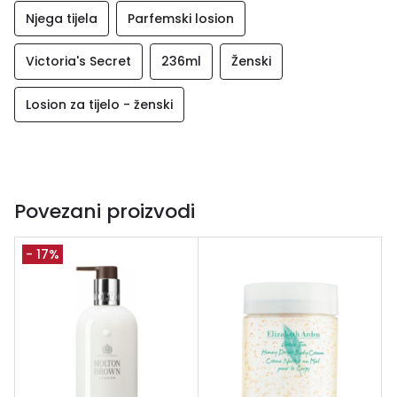
Njega tijela
Parfemski losion
Victoria's Secret
236ml
Ženski
Losion za tijelo - ženski
Povezani proizvodi
- 17%