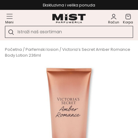
Ekskluzivna i velika ponuda
Meni
Račun
Korpa
Početna
/
Parfemski losion
/ Victoria’s Secret Amber Romance
Body Lotion 236ml