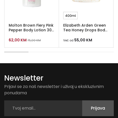
400ml
Molton Brown Fiery Pink
Elizabeth Arden Green
Pepper Body Lotion 300
Tea Honey Drops Body
ml
Cream
62,00
KM
55,00
KM
75,00
KM
Već od
Newsletter
Prijavi se za naš newsletter i uživaj u ekskluzivnim
ponudama
Prijava