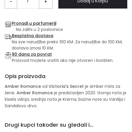
Dodaj u Korpu
-
+
Pronađi u parfumeriji
Na zalihi u 2 poslovnice
Besplatna dostava
Na sve narudžbe preko 100 KM. Za narudžbe do 100 KM,
dostava iznosi 10 KM.
90 dana za povrat
Proizvod možete vratiti ako nije otvoren i korišten.
Opis proizvoda
Amber Romance
od
Victoria's Secret
je amber miris za
žene.
Amber Romance
je predstavljen 2020. Gornja nota je
Kisela višnja; srednja nota je Krema; bazne note su Vanilija i
Sandalovo drvo.
Drugi kupci također su gledali i...