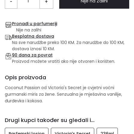
Nije na Zalihi
-
+
Pronađi u parfumeriji
Nije na zalihi
Besplatna dostava
Na sve narudžbe preko 100 KM. Za narudžbe do 100 KM,
dostava iznosi 10 KM.
90 dana za povrat
Proizvod možete vratiti ako nije otvoren i korišten.
Opis proizvoda
Coconut Passion od Victoria's Secret je cvjetni voćni
gurmanski miris za žene. Senzualna je mješavina vanilije,
đurđevka i kokosa.
Drugi kupci također su gledali i...
Parfemski losion
Victoria's Secret
236ml