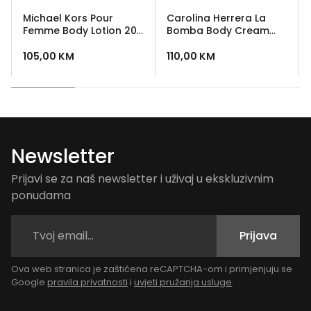
Michael Kors Pour
Carolina Herrera La
Femme Body Lotion 200
Bomba Body Cream
ml
200 ml
105,00
KM
110,00
KM
Newsletter
Prijavi se za naš newsletter i uživaj u ekskluzivnim
ponudama
Prijava
Ova web stranica je zaštićena reCAPTCHA-om i primjenjuju se
Google
pravila privatnosti
i
uvjeti pružanja usluge
.