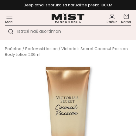
Besplatna isporuka za narudžbe preko 100KM
Meni
Račun
Korpa
Početna
/
Parfemski losion
/ Victoria’s Secret Coconut Passion
Body Lotion 236ml