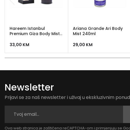
Hareem Istanbul
Ariana Grande Ari Body
Premium Giza Body Mist
Mist 240ml
100 ml
33,00
KM
29,00
KM
Newsletter
Prijavi se za naš newsletter i uživaj u ekskluzivnim pon
Ova web stranica je zaštićena reCAPTCHA-om i primjenjuju se G