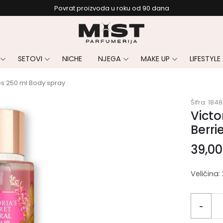
Povrat proizvoda u roku od 90 dana
SETOVI
NICHE
NJEGA
MAKE UP
LIFESTYLE
ries 250 ml Body spray
Šifra:
1848
Victo
Berri
39,0
Veličina:
-