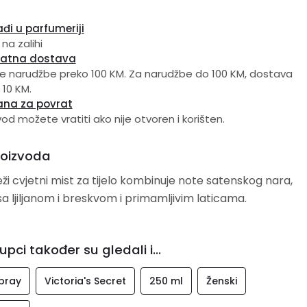
đi u parfumeriji
 na zalihi
latna dostava
e narudžbe preko 100 KM. Za narudžbe do 100 KM, dostava
 10 KM.
ana za povrat
vod možete vratiti ako nije otvoren i korišten.
roizvoda
eži cvjetni mist za tijelo kombinuje note satenskog nara,
 sa ljiljanom i breskvom i primamljivim laticama.
upci također su gledali i...
pray
Victoria's Secret
250 ml
Ženski