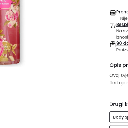
Prona
Nije
Besp
Na sv
iznosi
90 d
Proiz
Opis p
Ovaj svj
flertuje
Drugi k
Body S