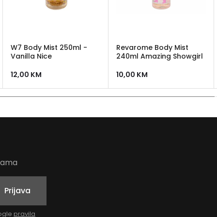
W7 Body Mist 250ml -
Revarome Body Mist
Vanilla Nice
240ml Amazing Showgirl
12,00
KM
10,00
KM
udama
Prijava
oogle
pravila