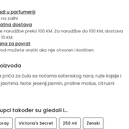
đi u parfumeriji
 na zalihi
latna dostava
e narudžbe preko 100 KM. Za narudžbe do 100 KM, dostava
 10 KM.
ana za povrat
vod možete vratiti ako nije otvoren i korišten.
roizvoda
 priča za čula sa notama satenskog nara, ruže kajsije i
 jasmina. Note: jesenji jasmin, praline mošus, citrusni
upci također su gledali i...
pray
Victoria's Secret
250 ml
Ženski