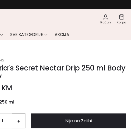
Račun
Korpa
SVE KATEGORIJE
AKCIJA
12
ria’s Secret Nectar Drip 250 ml Body
y
0
KM
250 ml
Nije na Zalihi
+