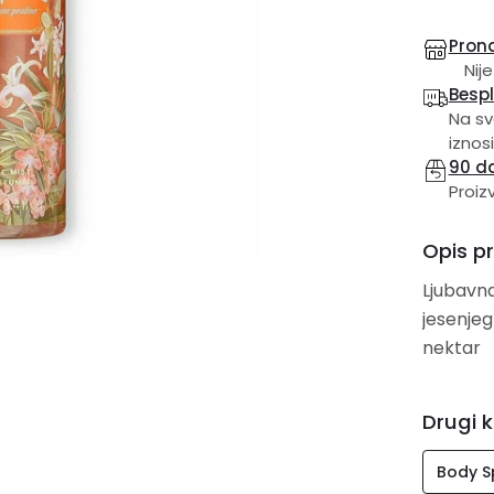
Prona
Nije
Besp
Na sv
iznosi
90 d
Proiz
Opis p
Ljubavna
jesenjeg
nektar
Drugi k
Body S