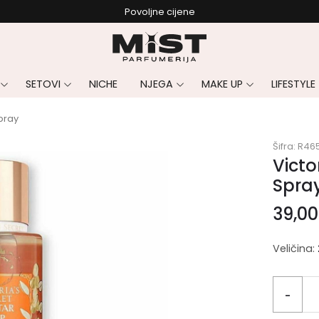
Povoljne cijene
SETOVI
NICHE
NJEGA
MAKE UP
LIFESTYLE
Spray
Šifra:
R465
Victo
Spra
39,0
Veličina:
-