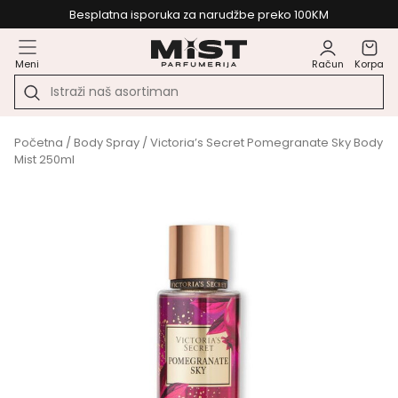
Besplatna isporuka za narudžbe preko 100KM
Meni
Račun
Korpa
Početna
/
Body Spray
/ Victoria’s Secret Pomegranate Sky Body
Mist 250ml