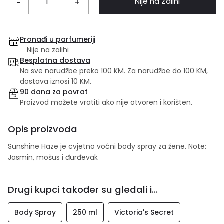
Nije na Zalihi
-
+
Pronađi u parfumeriji
Nije na zalihi
Besplatna dostava
Na sve narudžbe preko 100 KM. Za narudžbe do 100 KM,
dostava iznosi 10 KM.
90 dana za povrat
Proizvod možete vratiti ako nije otvoren i korišten.
Opis proizvoda
Sunshine Haze je cvjetno voćni body spray za žene. Note:
Jasmin, mošus i đurđevak
Drugi kupci također su gledali i...
Body Spray
250 ml
Victoria's Secret