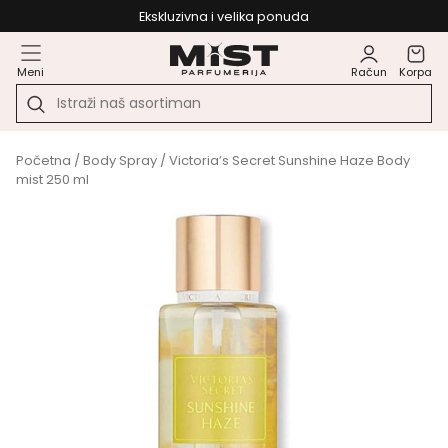
Ekskluzivna i velika ponuda
Meni
Račun
Korpa
Početna
/
Body Spray
/ Victoria’s Secret Sunshine Haze Body
mist 250 ml