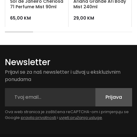
Sol de Janeiro Cheriosa
Ariana Grande Ari Body
71 Perfume Mist 90ml
Mist 240ml
65,00
KM
29,00
KM
Newsletter
Prijavi se za naš newsletter i uživaj u ekskluzivnim
ponudama
Prijava
Ova web stranica je zaštićena reCAPTCHA-om i primjenjuju se
Google
pravila privatnosti
i
uvjeti pružanja usluge
.