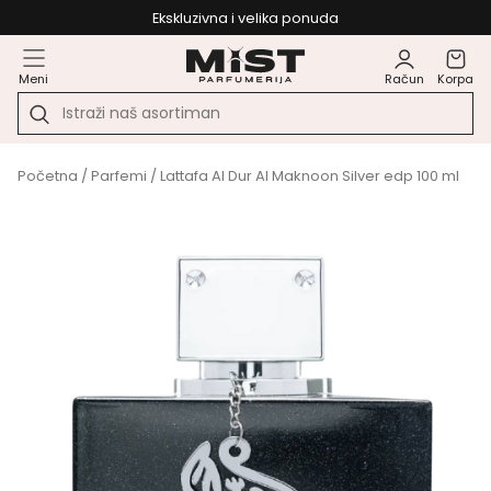
Ekskluzivna i velika ponuda
Meni
Račun
Korpa
Početna
/
Parfemi
/ Lattafa Al Dur Al Maknoon Silver edp 100 ml