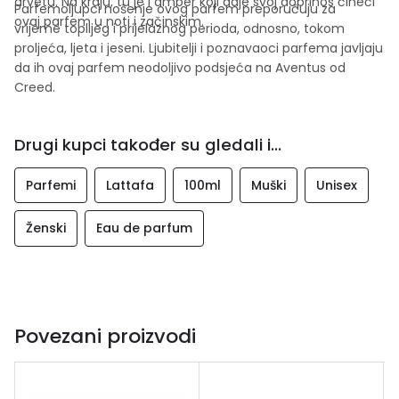
drvetu. Na kraju, tu je i amber koji daje svoj doprinos čineći
Parfemoljupci nošenje ovog parfem preporučuju za
ovaj parfem u noti i začinskim.
vrijeme toplijeg i prijelaznog perioda, odnosno, tokom
proljeća, ljeta i jeseni. Ljubitelji i poznavaoci parfema javljaju
da ih ovaj parfem neodoljivo podsjeća na Aventus od
Creed.
Drugi kupci također su gledali i...
Parfemi
Lattafa
100ml
Muški
Unisex
Ženski
Eau de parfum
Povezani proizvodi