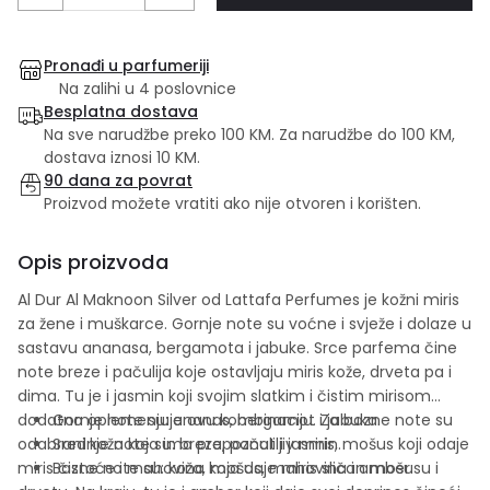
Pronađi u parfumeriji
Na zalihi u 4 poslovnice
Besplatna dostava
Na sve narudžbe preko 100 KM. Za narudžbe do 100 KM,
dostava iznosi 10 KM.
90 dana za povrat
Proizvod možete vratiti ako nije otvoren i korišten.
Opis proizvoda
Al Dur Al Maknoon Silver od Lattafa Perfumes je kožni miris
za žene i muškarce. Gornje note su voćne i svježe i dolaze u
sastavu ananasa, bergamota i jabuke. Srce parfema čine
note breze i pačulija koje ostavljaju miris kože, drveta pa i
dima. Tu je i jasmin koji svojim slatkim i čistim mirisom
dodatno oplemenjuje ovu kombinaciju. Za bazne note su
Gornje note su: ananas, bergamot i jabuka.
odabrani koža koja ima prepoznatljiv miris, mošus koji odaje
Srednje note su: breza, pačuli i jasmin.
miris čistoće i mahovina koja daje miris sličan mošusu i
Bazne note su: koža, mošus, mahovina i amber.