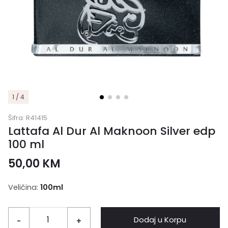
1 / 4
Šifra:
R41415
Lattafa Al Dur Al Maknoon Silver edp
100 ml
50,00
KM
Veličina:
100ml
Dodaj u Korpu
-
+