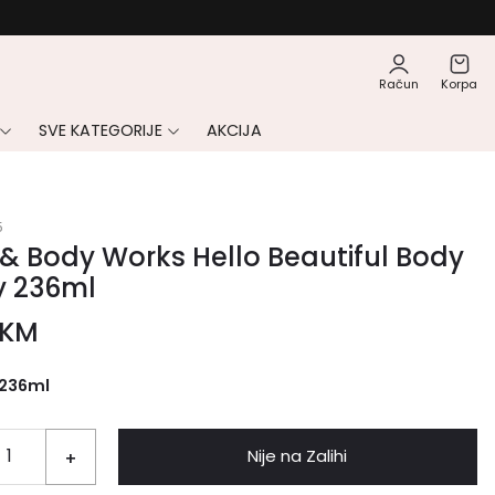
Račun
Korpa
SVE KATEGORIJE
AKCIJA
5
& Body Works Hello Beautiful Body
y 236ml
KM
236ml
Nije na Zalihi
+