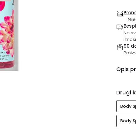
Prona
Nije
Besp
Na sv
iznosi
90 d
Proiz
Opis p
Drugi k
Body S
Body S