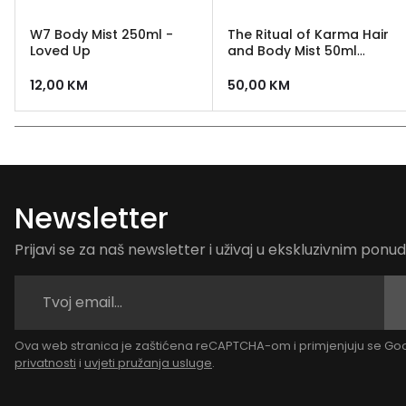
W7 Body Mist 250ml -
The Ritual of Karma Hair
Loved Up
and Body Mist 50ml
Rituals
12,00
KM
50,00
KM
Newsletter
Prijavi se za naš newsletter i uživaj u ekskluzivnim pon
Ova web stranica je zaštićena reCAPTCHA-om i primjenjuju se G
privatnosti
i
uvjeti pružanja usluge
.