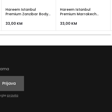
Hareem Istanbul
Hareem Istanbul
Premium Zanzibar Body
Premium Marrakech
Mist 100 ml
Body Mist 100 ml
33,00
KM
33,00
KM
udama
Prijava
oogle
pravila