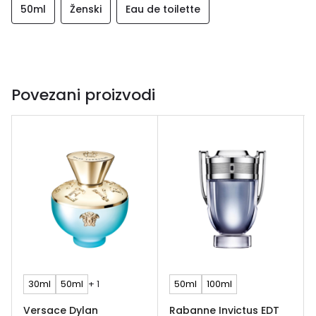
50ml
Ženski
Eau de toilette
Povezani proizvodi
30ml
50ml
+ 1
50ml
100ml
Versace Dylan
Rabanne Invictus EDT