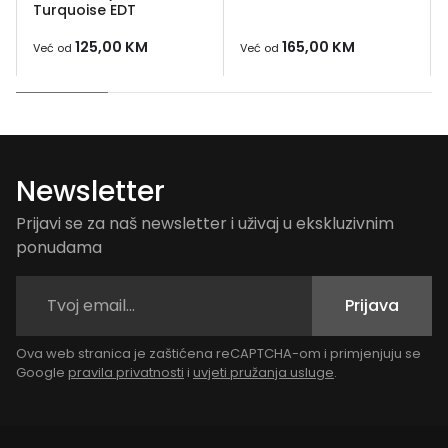
Turquoise EDT
125,00
KM
165,00
KM
Već od
Već od
Newsletter
Prijavi se za naš newsletter i uživaj u ekskluzivnim
ponudama
Prijava
Ova web stranica je zaštićena reCAPTCHA-om i primjenjuju se
Google
pravila privatnosti
i
uvjeti pružanja usluge
.