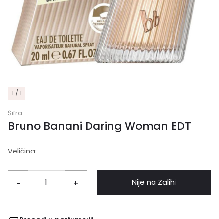
1 / 1
Šifra:
Bruno Banani Daring Woman EDT
Veličina:
Nije na Zalihi
-
+