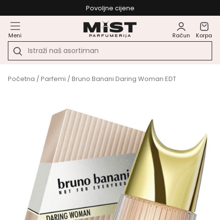
Povoljne cijene
Meni
Račun
Korpa
Početna
/
Parfemi
/ Bruno Banani Daring Woman EDT