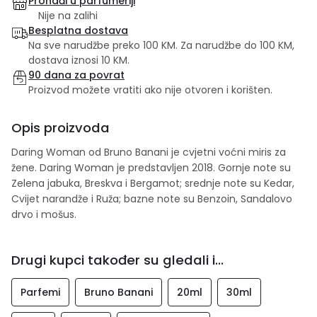
Pronađi u parfumeriji
Nije na zalihi
Besplatna dostava
Na sve narudžbe preko 100 KM. Za narudžbe do 100 KM,
dostava iznosi 10 KM.
90 dana za povrat
Proizvod možete vratiti ako nije otvoren i korišten.
Opis proizvoda
Daring Woman od Bruno Banani je cvjetni voćni miris za
žene. Daring Woman je predstavljen 2018. Gornje note su
Zelena jabuka, Breskva i Bergamot; srednje note su Kedar,
Cvijet narandže i Ruža; bazne note su Benzoin, Sandalovo
drvo i mošus.
Drugi kupci također su gledali i...
Parfemi
Bruno Banani
20ml
30ml