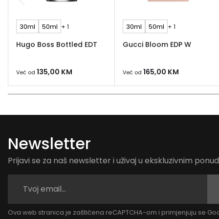
30ml
50ml
+ 1
30ml
50ml
+ 1
Hugo Boss Bottled EDT
Gucci Bloom EDP W
135,00
KM
165,00
KM
Već od
Već od
Newsletter
Prijavi se za naš newsletter i uživaj u ekskluzivnim pon
Ova web stranica je zaštićena reCAPTCHA-om i primjenjuju se G