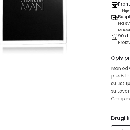
Prona
Nije
Besp
Na sv
iznosi
90 d
Proiz
Opis p
Man od C
predstav
su List 
su Lovor
Čempres
Drugi k