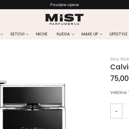
Povoljne cijene
SETOVI
NICHE
NJEGA
MAKE UP
LIFESTYLE
Šifra:
1523
Calvi
75,0
Veličina:
-