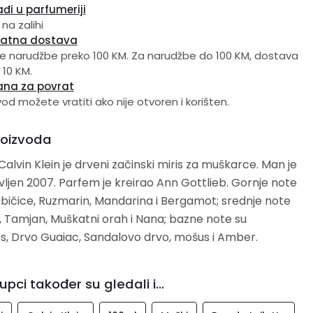
đi u parfumeriji
 na zalihi
latna dostava
e narudžbe preko 100 KM. Za narudžbe do 100 KM, dostava
 10 KM.
ana za povrat
vod možete vratiti ako nije otvoren i korišten.
roizvoda
alvin Klein je drveni začinski miris za muškarce. Man je
ljen 2007. Parfem je kreirao Ann Gottlieb. Gornje note
ljubičice, Ruzmarin, Mandarina i Bergamot; srednje note
, Tamjan, Muškatni orah i Nana; bazne note su
, Drvo Guaiac, Sandalovo drvo, mošus i Amber.
upci također su gledali i...