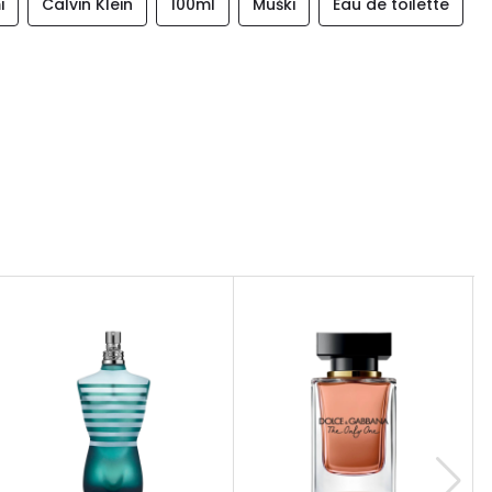
i
Calvin Klein
100ml
Muški
Eau de toilette