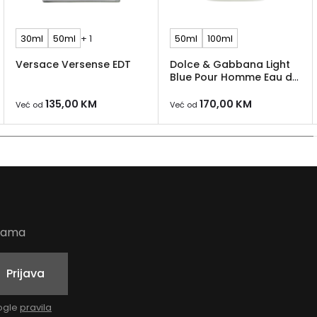
30ml
50ml
+ 1
50ml
100ml
Versace Versense EDT
Dolce & Gabbana Light
Blue Pour Homme Eau de
Toilette
135,00
KM
170,00
KM
Već od
Već od
udama
Prijava
oogle
pravila