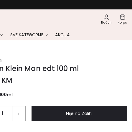
Račun
Korpa
SVE KATEGORIJE
AKCIJA
6
n Klein Man edt 100 ml
0
KM
100ml
Nije na Zalihi
+