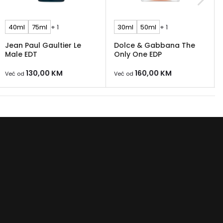
40ml
75ml
+ 1
30ml
50ml
+ 1
Jean Paul Gaultier Le
Dolce & Gabbana The
Male EDT
Only One EDP
130,00
KM
160,00
KM
Već od
Već od