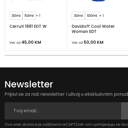
30ml
50ml
+ 1
30ml
100ml
+ 1
Cerruti 1881 EDT W
Davidoff Cool Water
Woman EDT
45,00
KM
50,00
KM
Već od
Već od
Newsletter
Prijavi se za naš newsletter i uživaj u ekskluzivnim pon
Ova web stranica je zaštićena reCAPTCHA-om i primjenjuju se G