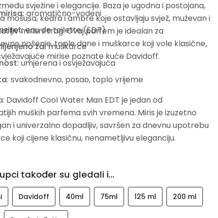
zmeđu svježine i elegancije. Baza je ugodna i postojana,
mirisa:
aromatično-vodeni
 mošusa, kedra i ambre koje ostavljaju svjež, muževan i
nzitet:
eau de toilette (EDT)
tljiv mirisni trag. Ovaj parfem je idealan za
vno nošenje, tople dane i muškarce koji vole klasične,
ijenjeno za:
muškarce
osvježavajuće mirise poznate kuće
Davidoff
.
nost:
umjerena i osvježavajuća
ka:
svakodnevno, posao, toplo vrijeme
a: Davidoff Cool Water Man EDT je jedan od
tijih muških parfema svih vremena. Miris je izuzetno
agan i univerzalno dopadljiv, savršen za dnevnu upotrebu
ce koji cijene klasičnu, nenametljivu eleganciju.
upci također su gledali i...
i
Davidoff
40ml
75ml
125 ml
200 ml