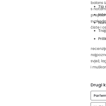
balans i
Tip 
s notama
Inte
prepozna
svakodne
Nam
čiste i 
Traj
Prili
recenzij
najpozna
svjež, l
i muškar
Drugi k
Parfem