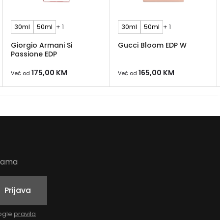
30ml
50ml
+ 1
30ml
50ml
+ 1
Giorgio Armani Si
Gucci Bloom EDP W
Passione EDP
175,00
KM
165,00
KM
Već od
Već od
udama
Prijava
oogle
pravila