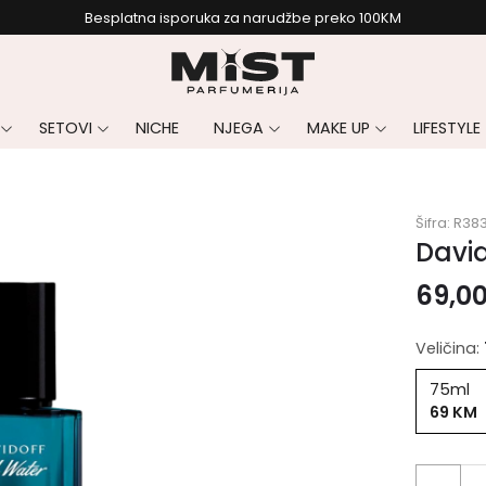
Besplatna isporuka za narudžbe preko 100KM
SETOVI
NICHE
NJEGA
MAKE UP
LIFESTYLE
Šifra:
R38
Davi
69,0
Veličina:
75ml
69 KM