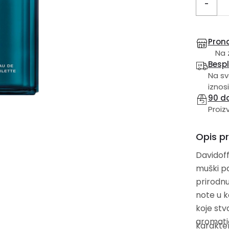
-
Prona
Na z
Besp
Na sv
iznosi
90 d
Proiz
Opis p
Davidoff
muški p
prirodn
note u 
koje stv
aromatič
karakter