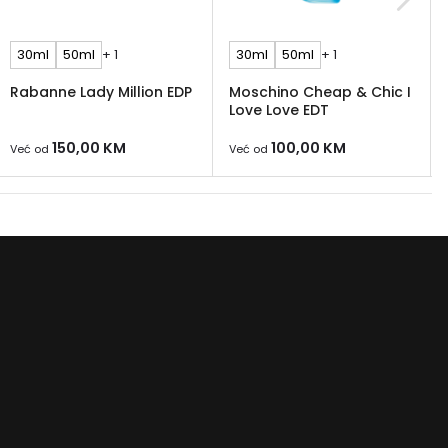
30ml
50ml
+ 1
30ml
50ml
+ 1
Rabanne Lady Million EDP
Moschino Cheap & Chic I
Love Love EDT
150,00
KM
100,00
KM
Već od
Već od