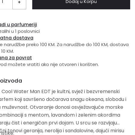
Dodaj u Korpu
+
đi u parfumeriji
alihi u 1 poslovnici
latna dostava
e narudžbe preko 100 KM. Za narudžbe do 100 KM, dostava
 10 KM.
ana za povrat
vod možete vratiti ako nije otvoren i korišten.
roizvoda
 Cool Water Man EDT je kultni, svjež i bezvremenski
arfem koji savršeno dočarava snagu okeana, slobodu i
u muževnost. Otvaranje donosi osvježavajuće morske
kombinaciji s mentom, lavandom i zelenim akordima
araju čist i energičan prvi dojam. U srcu se razvijaju
ni tonovi geranija, nerolija i sandalovine, dajući mirisu
istike: