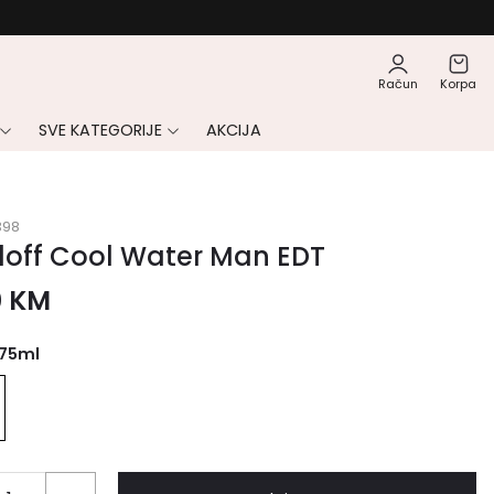
Račun
Korpa
SVE KATEGORIJE
AKCIJA
398
doff Cool Water Man EDT
0
KM
75ml