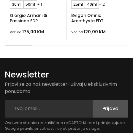
30ml
50ml
+ 1
25ml
40ml
+ 2
Giorgio Armani Si
Bvlgari Omnia
Passione EDP
Amethyste EDT
175,00
KM
120,00
KM
Već od
Već od
Newsletter
Prijavi se za naš newsletter i uživaj u ekskluzivnim
ponudama
Prijava
Ova web stranica je zaštićena reCAPTCHA-om i primjenjuju se
Google
pravila privatnosti
i
uvjeti pružanja usluge
.