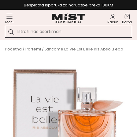
Besplatna isporuka za narudžbe preko 100KM
Meni
Račun
Korpa
Početna
/
Parfemi
/ Lancome La Vie Est Belle Iris Absolu edp