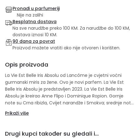
Pronađi u parfumeriji
Nije na zalihi
Besplatna dostava
Na sve narudžbe preko 100 KM. Za narudžbe do 100 KM,
dostava iznosi 10 KM.
90 dana za povrat
Proizvod možete vratiti ako nije otvoren i korišten.
Opis proizvoda
La Vie Est Belle Iris Absolu od Lancôme je cvjetni voćni
gurmanski miris za žene. Ovo je novi parfem. La Vie Est
Belle Iris Absolu je predstavljen 2023. La Vie Est Belle Iris
Absolu je kreirao Anne Flipo i Dominique Ropion. Gornje
note su Crna ribizla, Cvijet narandže i Smokva; srednje note
su Cvijet narandže i jasmin; bazne note su Iris, Gurmanski
Prikaži više
akord i pačuli.
Drugi kupci također su gledali i...