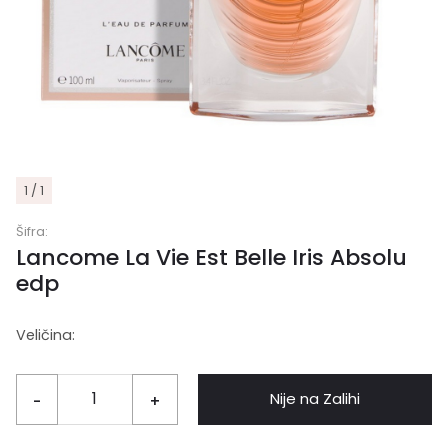
1 / 1
Šifra:
Lancome La Vie Est Belle Iris Absolu
edp
Veličina:
Nije na Zalihi
-
+